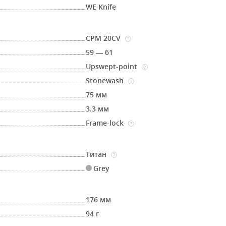
WE Knife
CPM 20CV
?
59 — 61
Upswept-point
?
Stonewash
?
75 мм
3.3 мм
Frame-lock
?
Титан
?
Grey
176 мм
94 г