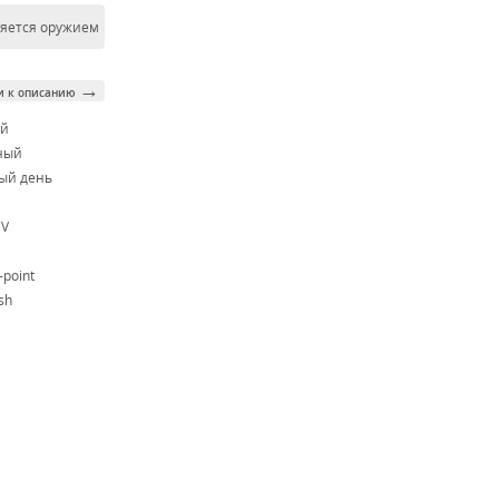
ляется оружием
→
и к описанию
ой
ный
ый день
CV
point
sh