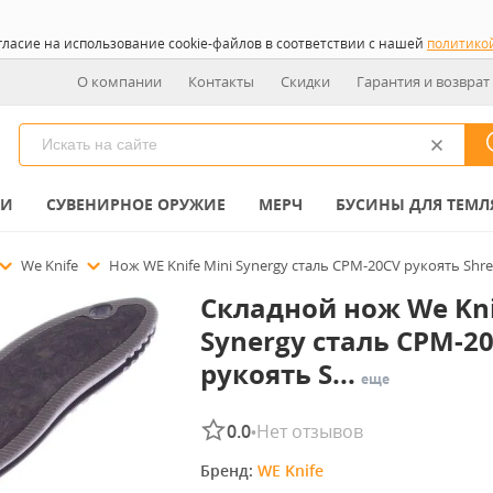
гласие на использование cookie-файлов в соответствии с нашей
политико
О компании
Контакты
Скидки
Гарантия и возврат
КИ
СУВЕНИРНОЕ ОРУЖИЕ
МЕРЧ
БУСИНЫ ДЛЯ ТЕМЛ
We Knife
Нож WE Knife Mini Synergy сталь CPM-20CV рукоять Shre
Складной нож We Kni
Synergy сталь CPM-20
рукоять S...
еще
0.0
Нет отзывов
•
Бренд: 
WE Knife