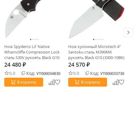
Нож Spyderco Lil' Native
Нож кухонный Microtech 4"
Но
Wharncliffe Compression Lock
Santoku сталь M390MK
Sa
сталь S30V рукоять Black G10
рукоять Black G10 (3300-10BK)
ру
(C230GPWC)
24 480
24 570
2
₽
₽
0.0
Код:
0.0
Код:
УТ000034830
УТ000033730
В корзину
В корзину