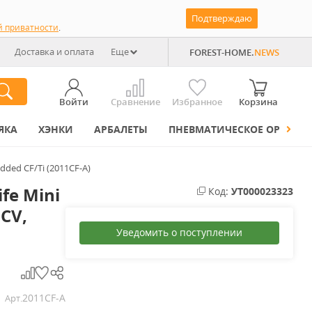
Подтверждаю
й приватности
.
Доставка и оплата
Еще
FOREST-HOME.
NEWS
Войти
Сравнение
Избранное
Корзина
ЯКА
ХЭНКИ
АРБАЛЕТЫ
ПНЕВМАТИЧЕСКОЕ ОРУЖИЕ
dded CF/Ti (2011CF-A)
fe Mini
Код:
УТ000023323
CV,
Уведомить о поступлении
2011CF-A
Арт.