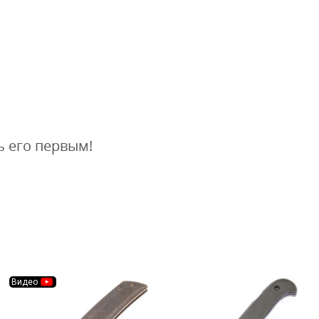
ь его первым!
Видео
В