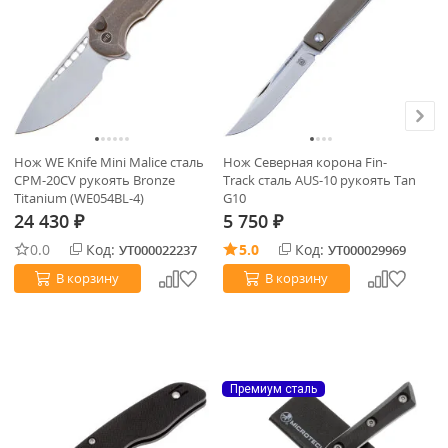
Нож WE Knife Mini Malice сталь
Нож Северная корона Fin-
Но
CPM-20CV рукоять Bronze
Track сталь AUS-10 рукоять Tan
bl
Titanium (WE054BL-4)
G10
Bl
24 430
5 750
4
₽
₽
0.0
Код:
5.0
Код:
УТ000022237
УТ000029969
В корзину
В корзину
Премиум сталь
П