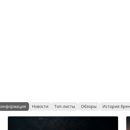
 информация
Новости
Топ-листы
Обзоры
История бре