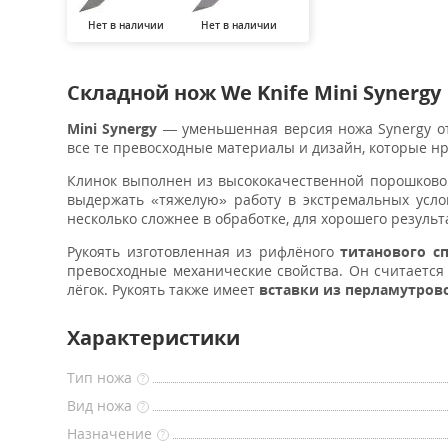
Нет в наличии
Нет в наличии
Складной нож We Knife Mini Synergy
Mini Synergy
— уменьшенная версия ножа Synergy от
все те превосходные материалы и дизайн, которые н
Клинок выполнен из высококачественной порошков
выдержать «тяжелую» работу в экстремальных услов
несколько сложнее в обработке, для хорошего резуль
Рукоять изготовленная из рифлёного
титанового сп
превосходные механические свойства. Он считаетс
лёгок. Рукоять также имеет
вставки из перламутров
Характеристики
Тип ножа
?
Вид ножа
?
Назначение
?