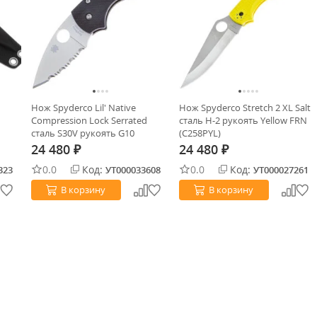
Нож Spyderco Lil' Native
Нож Spyderco Stretch 2 XL Salt
Compression Lock Serrated
сталь H-2 рукоять Yellow FRN
сталь S30V рукоять G10
(C258PYL)
(C230GS)
24 480
24 480
₽
₽
0.0
Код:
0.0
Код:
323
УТ000033608
УТ000027261
В корзину
В корзину