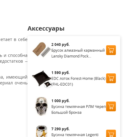
Аксессуары
етает в себе
2 040 руб.
Брусок алмазный карманный
ь и способна
Lansky Diamond Pock...
едостатков –
1 590 руб.
на, имеющий
EDC лоток Forest-Home (Black)
териал очень
(FHL-EDC01)
1 000 руб.
Бусина темлячная РЛМ Череп
Большой бронза
7 290 руб.
Бусина темлячная Legenti