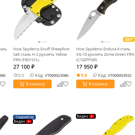
ХИТ!
таль
Нож Spyderco Enuff Sheepfoot
Нож Spyderco Endura 4 сталь
Salt сталь H-2 рукоять Yellow
VG-10 рукоять Zome Green FRN
FRN (FB31SYL)
(C10ZFPGR)
27 100
17 950
₽
₽
0.0
Код:
5.0
Код:
986
УТ000023086
УТ000003932
В корзину
В корзину
Видео
Серрейтор
Видео