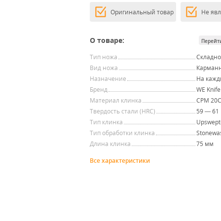
Оригинальный товар
Не яв
О товаре:
Перейт
Тип ножа
Складн
Вид ножа
Карман
Назначение
На кажд
Бренд
WE Knife
Материал клинка
CPM 20
Твердость стали (HRC)
59 — 61
Тип клинка
Upswept-
Тип обработки клинка
Stonewa
Длина клинка
75 мм
Все характеристики