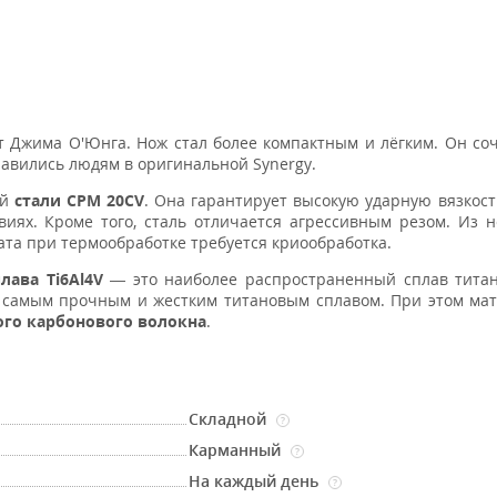
 Джима О'Юнга. Нож стал более компактным и лёгким. Он соч
равились людям в оригинальной Synergy.
ой
стали
CPM 20CV
. Она гарантирует высокую ударную вязкост
иях. Кроме того, сталь отличается агрессивным резом. Из н
тата при термообработке требуется криообработка.
лава Ti6Al4V
— это наиболее распространенный сплав тита
я самым прочным и жестким титановым сплавом. При этом ма
ого карбонового волокна
.
Складной
?
Карманный
?
На каждый день
?