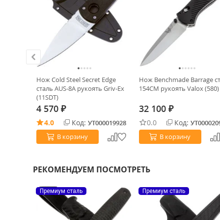
n сталь
Нож Cold Steel Secret Edge
Нож Benchmade Barrage с
сталь AUS-8A рукоять Griv-Ex
154CM рукоять Valox (580)
(11SDT)
4 570
32 100
₽
₽
4.0
Код:
0.0
Код:
0031978
УТ000019928
УТ000020
В корзину
В корзину
РЕКОМЕНДУЕМ ПОСМОТРЕТЬ
Премиум сталь
Премиум сталь