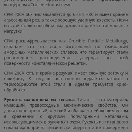
концерном «Crucible Industries».
CPM 20CV обычно закаляется до 63-64 HRC и имеет крайне
агрессивный рез, а также хорошую ударную вязкость. Ножи
из этой стали способны выдерживать даже экстремальные
нагрузки.
СРМ расшифровывается как Crucible Particle Metallurgy,
означает это что сталь изготовлена по технологии
аморфных металлических сплавов, что гарантирует стали
равномерное распределение углерода по всей
поверхности кристаллической решетки.
CPM 20CV хоть и крайне резучая, имеет сложную заточку и
шлифовку. К тому же она сложно поддаётся закалке, в
термообработке этой стали в идеале требуется крио-
обработка
Рукоять выполнена из титана.
Титан — это материал,
имеющий превосходные механические свойства. Он
достаточно прочный, жёсткий и обладает небольшим весом
в сравнении с другими популярными металлами,
использующимися в рукоятях ножей. Рукоять из титанового
сплава жаропрочна, физически инертна и не подвержена