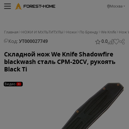
Москва
Главная
НОЖИ И МУЛЬТИТУЛЫ
Ножи
По Бренду
We Knife
Нож W
Код:
УТ000027749
0.0
Складной нож We Knife Shadowfire
blackwash сталь CPM-20CV, рукоять
Black Ti
Видео