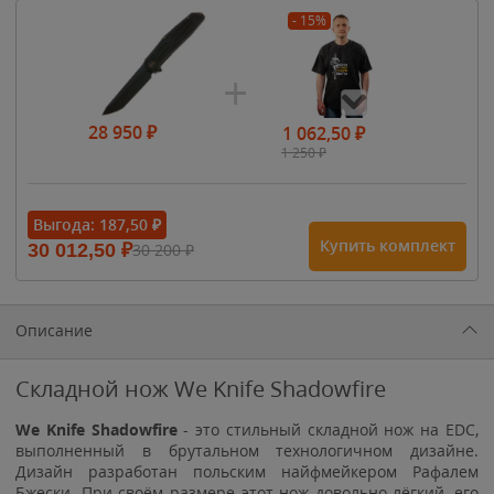
- 15%
28 950
₽
1 062,50
₽
1 250
₽
- 15%
Выгода:
187,50
₽
Купить комплект
30 012,50
₽
30 200
₽
1 615
₽
1 900
₽
1 900
₽
Описание
Складной нож We Knife Shadowfire
We Knife Shadowfire
- это стильный складной нож на EDC,
выполненный в брутальном технологичном дизайне.
Дизайн разработан польским найфмейкером Рафалем
Бжески. При своём размере этот нож довольно лёгкий, его