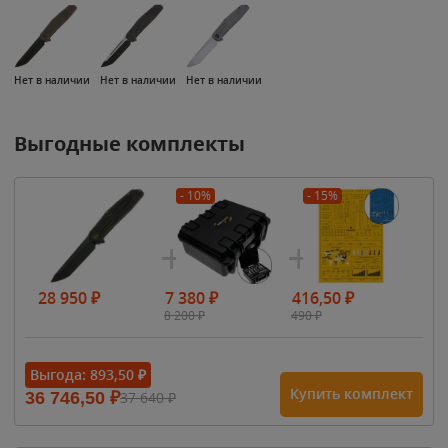
Нет в наличии
Нет в наличии
Нет в наличии
Выгодные комплекты
- 10%
- 15%
28 950
₽
7 380
₽
416,50
₽
8 200
₽
490
₽
Выгода:
893,50
₽
Купить комплект
36 746,50
₽
37 640
₽