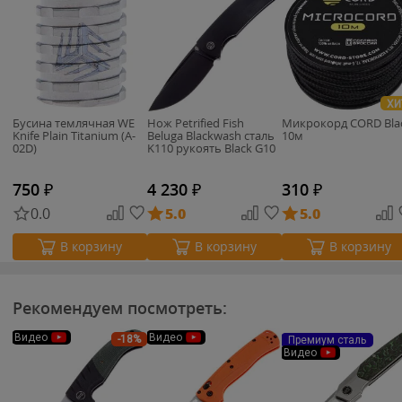
ХИ
Бусина темлячная WE
Нож Petrified Fish
Микрокорд CORD Bla
Knife Plain Titanium (A-
Beluga Blackwash сталь
10м
02D)
K110 рукоять Black G10
750
₽
4 230
₽
310
₽
0.0
5.0
5.0
В корзину
В корзину
В корзину
Рекомендуем посмотреть:
Видео
Видео
-18%
Премиум сталь
Видео