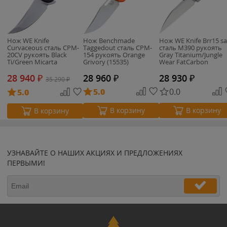
Нож WE Knife
Нож Benchmade
Нож WE Knife Brr15 sa
Curvaceous сталь CPM-
Taggedout сталь CPM-
сталь M390 рукоять
20CV рукоять Black
154 рукоять Orange
Gray Titanium/Jungle
Ti/Green Micarta
Grivory (15535)
Wear FatCarbon
(WE20012-2)
(WE24007-4)
28 940
₽
28 960
₽
28 930
₽
35 290
₽
5.0
0.0
5.0
В корзину
В корзину
В корзину
УЗНАВАЙТЕ О НАШИХ АКЦИЯХ И ПРЕДЛОЖЕНИЯХ
ПЕРВЫМИ!