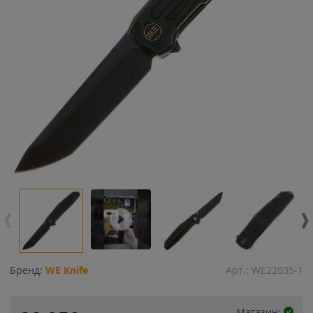
Бренд:
WE Knife
Арт.:
WE22035-1
Магазин: