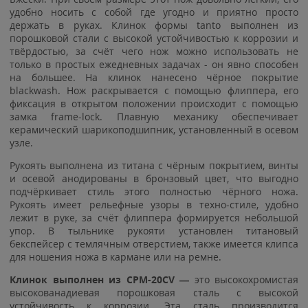
удобно носить с собой где угодно и приятно просто
держать в руках. Клинок формы tanto выполнен из
порошковой стали с высокой устойчивостью к коррозии и
твёрдостью, за счёт чего нож можно использовать не
только в простых ежедневных задачах - он явно способен
на большее. На клинок нанесено чёрное покрытие
blackwash. Нож раскрывается с помощью флиппера, его
фиксация в открытом положении происходит с помощью
замка frame-lock. Плавную механику обеспечивает
керамический шарикоподшипник, установленный в осевом
узле.
Рукоять выполнена из титана с чёрным покрытием, винты
и осевой анодированы в бронзовый цвет, что выгодно
подчёркивает стиль этого полностью чёрного ножа.
Рукоять имеет рельефные узоры в техно-стиле, удобно
лежит в руке, за счёт флиппера формируется небольшой
упор. В тыльнике рукояти установлен титановый
бекспейсер с темлячным отверстием, также имеется клипса
для ношения ножа в кармане или на ремне.
Клинок выполнен из CPM-20CV —
это высокохромистая
высокованадиевая порошковая сталь с высокой
устойчивость к коррозии. Эта сталь производится