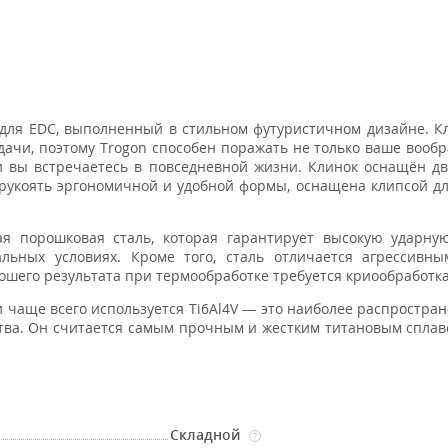
ля EDC, выполненный в стильном футуристичном дизайне. 
дачи, поэтому Trogon способен поражать не только ваше вообр
и вы встречаетесь в повседневной жизни. Клинок оснащён д
рукоять эргономичной и удобной формы, оснащена клипсой д
я порошковая сталь, которая гарантирует высокую ударную
льных условиях. Кроме того, сталь отличается агрессивны
рошего результата при термообработке требуется криообработка
 чаще всего используется Ti6Al4V — это наиболее распростра
ва. Он считается самым прочным и жестким титановым сплав
Складной
?