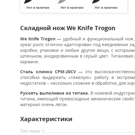
Нет в наличии
Нет в наличии
Нет в наличии
Складной нож We Knife Trogon
We Knife Trogon
—
удобный и функциональный нож д
spear-point отлично адаптирован под ежедневные за
коробки, упаковки и любые другие вещи, с которым
шпеньком, анодированным в серый цвет. Титановая 
кармане.
Сталь клинка CPM-20CV —
это высококачественна
способна выдержать «тяжелую» работу в экстрема
недостатков – несколько сложнее в обработке, для хо
Рукоять выполнена из титана.
В ножевой индустрии
титана, имеющий превосходные механические свойст
материал очень лёгок.
Характеристики
Тип ножа
?