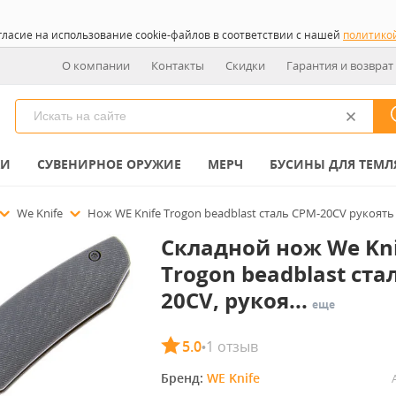
гласие на использование cookie-файлов в соответствии с нашей
политико
О компании
Контакты
Скидки
Гарантия и возврат
КИ
СУВЕНИРНОЕ ОРУЖИЕ
МЕРЧ
БУСИНЫ ДЛЯ ТЕМЛ
We Knife
Нож WE Knife Trogon beadblast сталь CPM-20CV рукоять 
Складной нож We Kni
Trogon beadblast ста
20CV, рукоя...
еще
5.0
1 отзыв
•
Бренд: 
WE Knife