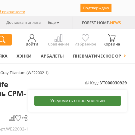
Подтверждаю
й приватности
.
Доставка и оплата
Еще
FOREST-HOME.
NEWS
Войти
Сравнение
Избранное
Корзина
ЯКА
ХЭНКИ
АРБАЛЕТЫ
ПНЕВМАТИЧЕСКОЕ ОРУЖИЕ
Gray Titanium (WE22002-1)
fe
Код:
УТ000030929
ль CPM-
Уведомить о поступлении
WE22002-1
Арт.