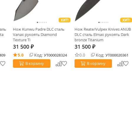
ХИТ!
ХИТ!
таль
Нож Kunwu Padre DLC сталь
Нож Reate/Vulpex Knives ANUB
ta
Vanax рукоять Diamond
DLC сталь Elmax рукоять Dark
Texture Ti
bronze Titanium
31 500
31 500
₽
₽
5.0
Код:
0.0
Код:
409
УТ000028324
УТ000020361
В корзину
В корзину