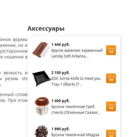
Аксессуары
Клинок формы
1 440 руб.
ажение, но и
Брусок арканзас карманный
вухсторонним
Lansky Soft Arkansa...
ля ношения в
 вязкость и
2 100 руб.
м резом. Из
EDC лоток Knife to meet you
.
Tray-1 (Black) (T...
ненный сплав
ом. При этом
1 400 руб.
Бусина темлячная Гриб
стекло (Огненные Сказки...
1 990 руб.
Бусина темлячная Медуза