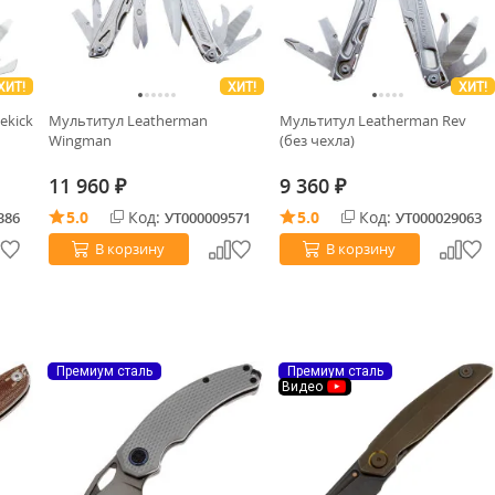
ХИТ!
ХИТ!
ХИТ!
ekick
Мультитул Leatherman
Мультитул Leatherman Rev
Wingman
(без чехла)
11 960
9 360
₽
₽
5.0
Код:
5.0
Код:
386
УТ000009571
УТ000029063
В корзину
В корзину
Премиум сталь
Премиум сталь
Видео