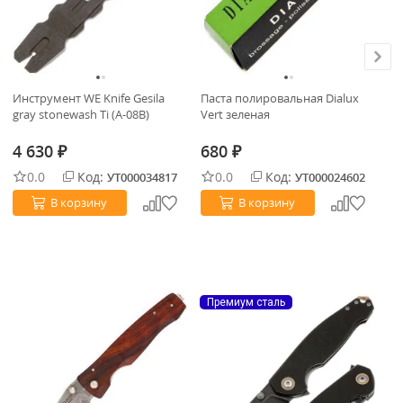
Инструмент WE Knife Gesila
Паста полировальная Dialux
Но
gray stonewash Ti (A-08B)
Vert зеленая
ст
Mi
4 630
680
1
₽
₽
0.0
Код:
0.0
Код:
УТ000034817
УТ000024602
В корзину
В корзину
Премиум сталь
П