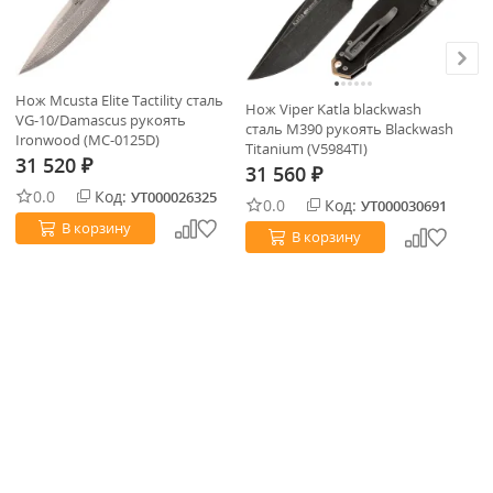
Нож Mcusta Elite Tactility сталь
Нож Viper Katla blackwash
Но
VG-10/Damascus рукоять
сталь M390 рукоять Blackwash
bl
Ironwood (MC-0125D)
Titanium (V5984TI)
Bl
31 520
₽
31 560
3
₽
0.0
Код:
УТ000026325
0.0
Код:
УТ000030691
В корзину
В корзину