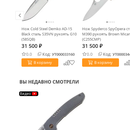
r
Нож Cold Steel Demko AD-15
Нож Spyderco SpyOpera с
 рукоять
Black сталь S35VN рукоять G10
M390 рукоять Brown Micar
(58SQB)
(C255CMP)
31 500
31 500
₽
₽
0.0
Код:
0.0
Код:
0034584
УТ000033160
УТ000034
В корзину
В корзину
ВЫ НЕДАВНО СМОТРЕЛИ
Видео