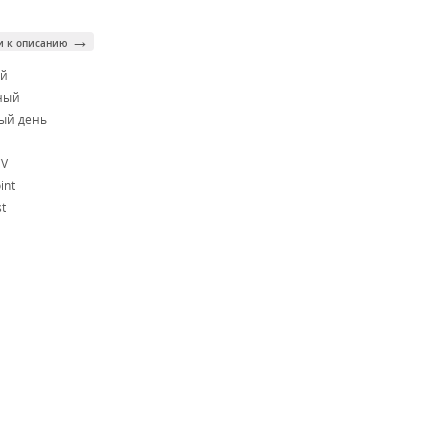
→
и к описанию
ой
ный
ый день
CV
int
t