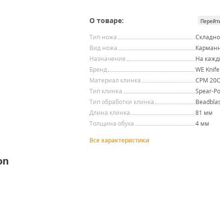
О товаре:
Перейт
Тип ножа
Складн
Вид ножа
Карман
Назначение
На кажд
Бренд
WE Knife
Материал клинка
CPM 20
Тип клинка
Spear-Po
Тип обработки клинка
Beadblas
Длина клинка
81 мм
Толщина обуха
4 мм
Все характеристики
on