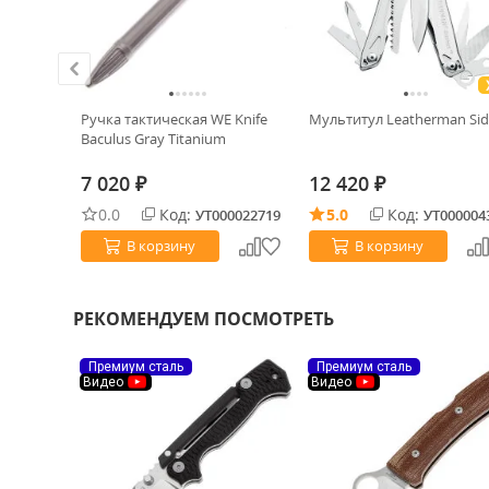
ackwash
Ручка тактическая WE Knife
Мультитул Leatherman Sid
 Black
Baculus Gray Titanium
7 020
12 420
₽
₽
0.0
Код:
5.0
Код:
0033751
УТ000022719
УТ000004
В корзину
В корзину
РЕКОМЕНДУЕМ ПОСМОТРЕТЬ
Премиум сталь
Премиум сталь
Видео
Видео