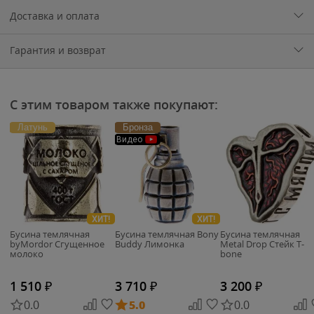
Доставка и оплата
Гарантия и возврат
С этим товаром также покупают:
Латунь
Бронза
Видео
ХИТ!
ХИТ!
Бусина темлячная
Бусина темлячная Bony
Бусина темлячная
byMordor Сгущенное
Buddy Лимонка
Metal Drop Стейк T-
молоко
bone
1 510
₽
3 710
₽
3 200
₽
0.0
5.0
0.0