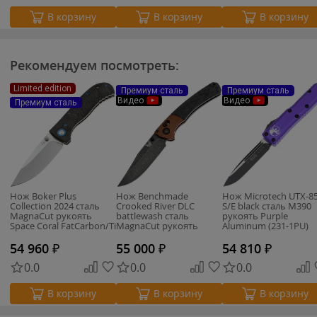
В корзину
В корзину
В корзину
Рекомендуем посмотреть:
Limited edition
Премиум сталь
Премиум сталь
Видео
Видео
Премиум сталь
Нож Boker Plus
Нож Benchmade
Нож Microtech UTX-8
Collection 2024 сталь
Crooked River DLC
S/E black сталь M390
MagnaCut рукоять
battlewash cталь
рукоять Purple
Space Coral FatCarbon/Ti
MagnaCut рукоять
Aluminum (231-1PU)
(01BO2024)
Burnt Copper
Aluminum/Micarta
54 960
₽
55 000
₽
54 810
₽
0.0
0.0
0.0
В корзину
В корзину
В корзину