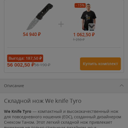
- 15%
54 940
₽
1 062,50
₽
1 250
₽
- 15%
Выгода:
187,50
₽
Купить комплект
56 002,50
₽
56 190
₽
1 615
₽
1 900
₽
1 900
₽
Описание
Складной нож We knife Tyro
We Knife Tyro
— компактный и высококачественный нож
для повседневного ношения (EDC), созданный дизайнером
Снексом Таном. Этот легкий складной нож привлекает
внимание не только стильным дизайном, но и