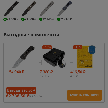
23 500
₽
23 500
₽
22 140
₽
21 600
₽
Выгодные комплекты
- 10%
- 15%
54 940
₽
7 380
₽
416,50
₽
8 200
₽
490
₽
Выгода:
893,50
₽
Купить комплект
62 736,50
₽
63 630
₽