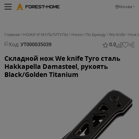
Москва
Главная
НОЖИ И МУЛЬТИТУЛЫ
Ножи
По Бренду
We Knife
Нож W
Код:
УТ000035039
0.0
Складной нож We knife Tyro сталь
Hakkapella Damasteel, рукоять
Black/Golden Titanium