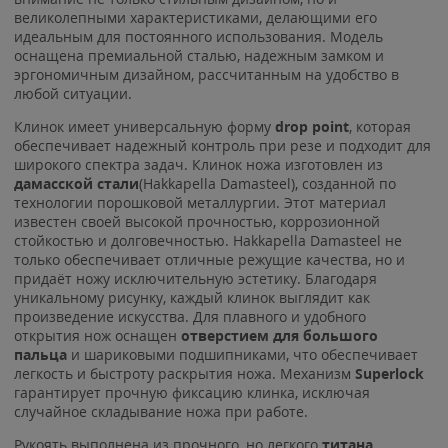
великолепными характеристиками, делающими его
идеальным для постоянного использования. Модель
оснащена премиальной сталью, надежным замком и
эргономичным дизайном, рассчитанным на удобство в
любой ситуации.
Клинок имеет универсальную форму
drop point
, которая
обеспечивает надежный контроль при резе и подходит для
широкого спектра задач. Клинок ножа изготовлен из
дамасской стали
(Hakkapella Damasteel), созданной по
технологии порошковой металлургии. Этот материал
известен своей высокой прочностью, коррозионной
стойкостью и долговечностью. Hakkapella Damasteel не
только обеспечивает отличные режущие качества, но и
придаёт ножу исключительную эстетику. Благодаря
уникальному рисунку, каждый клинок выглядит как
произведение искусства. Для плавного и удобного
открытия нож оснащен
отверстием для большого
пальца
и шариковыми подшипниками, что обеспечивает
легкость и быстроту раскрытия ножа. Механизм
Superlock
гарантирует прочную фиксацию клинка, исключая
случайное складывание ножа при работе.
Рукоять выполнена из прочного, но легкого
титана
.