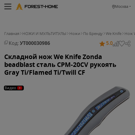
Москва
Главная
НОЖИ И МУЛЬТИТУЛЫ
Ножи
По Бренду
We Knife
Нож W
Код:
УТ000030986
5.0
Складной нож We Knife Zonda
beadblast сталь CPM-20CV рукоять
Gray Ti/Flamed Ti/Twill CF
Видео