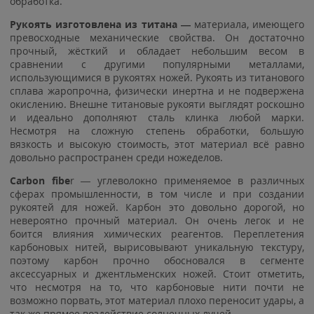
обработка.
Рукоять изготовлена из титана —
материала, имеющего
превосходные механические свойства. Он достаточно
прочный, жёсткий и обладает небольшим весом в
сравнении с другими популярными металлами,
использующимися в рукоятях ножей. Рукоять из титанового
сплава жаропрочна, физически инертна и не подвержена
окислению. Внешне титановые рукояти выглядят роскошно
и идеально дополняют сталь клинка любой марки.
Несмотря на сложную степень обработки, большую
вязкость и высокую стоимость, этот материал всё равно
довольно распространен среди ножеделов.
Carbon fibe
r — углеволокно применяемое в различных
сферах промышленности, в том числе и при создании
рукоятей для ножей. Карбон это довольно дорогой, но
невероятно прочный материал. Он очень легок и не
боится влияния химических реагентов. Переплетения
карбоновых нитей, вырисовывают уникальную текстуру,
поэтому карбон прочно обосновался в сегменте
аксессуарных и джентльменских ножей. Стоит отметить,
что несмотря на то, что карбоновые нити почти не
возможно порвать, этот материал плохо переносит удары, а
так же прямое воздействие солнечных лучей.