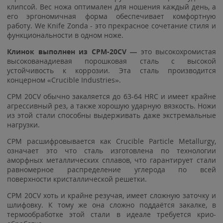
клипсой. Вес ножа оптимален для ношения каждый день, а
его эргономичная форма обеспечивает комфортную
работу. We Knife Zonda - это прекрасное сочетание стиля и
функциональности в одном ноже.
Клинок выполнен из CPM-20CV —
это высокохромистая
высокованадиевая порошковая сталь с высокой
устойчивость к коррозии. Эта сталь производится
концерном «Crucible Industries».
CPM 20CV обычно закаляется до 63-64 HRC и имеет крайне
агрессивный рез, а также хорошую ударную вязкость. Ножи
из этой стали способны выдерживать даже экстремальные
нагрузки.
СРМ расшифровывается как Crucible Particle Metallurgy,
означает это что сталь изготовлена по технологии
аморфных металлических сплавов, что гарантирует стали
равномерное распределение углерода по всей
поверхности кристаллической решетки.
CPM 20CV хоть и крайне резучая, имеет сложную заточку и
шлифовку. К тому же она сложно поддаётся закалке, в
термообработке этой стали в идеале требуется крио-