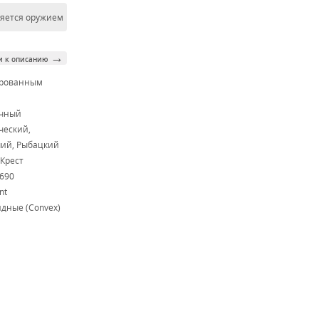
ляется оружием
→
и к описанию
ированным
м
очный
ческий,
ий, Рыбацкий
Крест
N690
nt
дные (Convex)