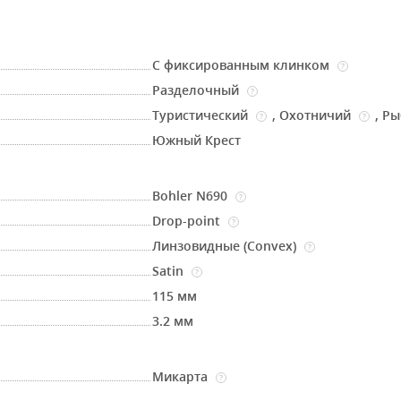
С фиксированным клинком
?
Разделочный
?
Туристический
,
Охотничий
,
Ры
?
?
Южный Крест
Bohler N690
?
Drop-point
?
Линзовидные (Convex)
?
Satin
?
115 мм
3.2 мм
Микарта
?