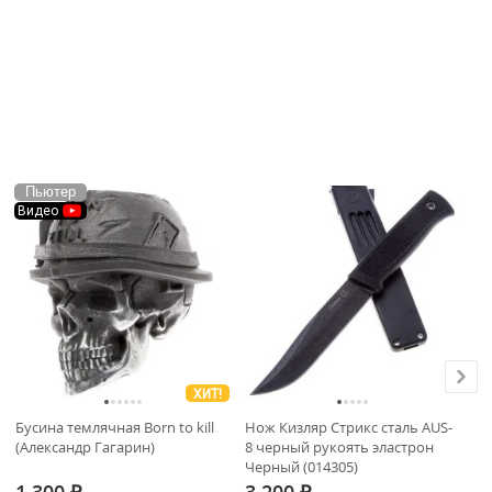
Пьютер
Видео
ХИТ!
Бусина темлячная Born to kill
Нож Кизляр Стрикс сталь AUS-
Мо
(Александр Гагарин)
8 черный рукоять эластрон
(2
Черный (014305)