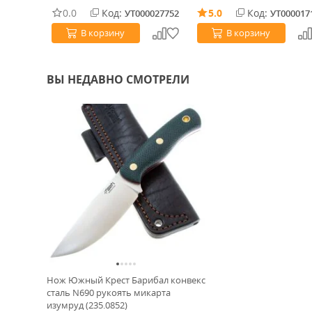
0.0
Код:
5.0
Код:
0021897
УТ000027752
УТ000017
В корзину
В корзину
ВЫ НЕДАВНО СМОТРЕЛИ
Нож Южный Крест Барибал конвекс
сталь N690 рукоять микарта
изумруд (235.0852)