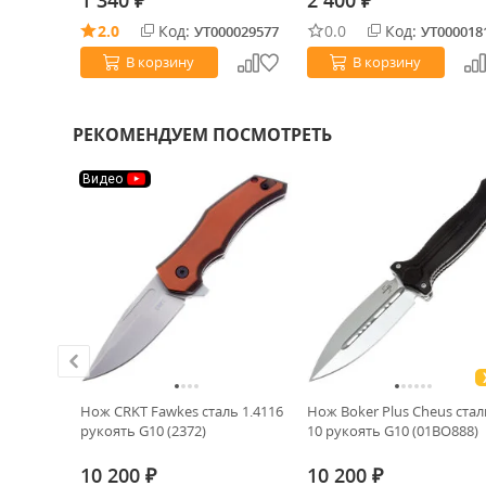
1 340
2 400
₽
₽
2.0
Код:
0.0
Код:
0023710
УТ000029577
УТ000018
В корзину
В корзину
РЕКОМЕНДУЕМ ПОСМОТРЕТЬ
Видео
ХИТ!
VD сталь
Нож CRKT Fawkes сталь 1.4116
Нож Boker Plus Cheus стал
10 (12-
рукоять G10 (2372)
10 рукоять G10 (01BO888)
10 200
10 200
₽
₽