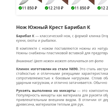
11 850
12 210
11 850
12 
₽
₽
₽
Нож Южный Крест Барибал К
Барибал К
— классический нож, с формой клинка Drop
кухни, охоты и рыбалки.
В комплекте с ножом поставляются ножны из натура
Ножны снабжены пластиковой вставкой для предотвра
Внимание! Цвет ножен может отличаться от фото
Клинок изготовлен из стали N690.
Это сталь австр
стойкостью и отличными режущими характеристикам
сопротивляемостью к боковым нагрузкам. Сплав о
ударным нагрузкам, и отлично затачивается. Обычно з
Рукоять выполнена из
микарты
— это композитны
Популярность микарты как материала для рукояти об
привлекательным внешним видом. В отличии от дере
древесина, материалом теплым для рук.