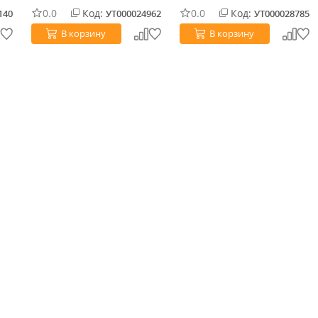
0.0
Код:
0.0
Код:
140
УТ000024962
УТ000028785
В корзину
В корзину