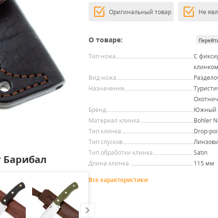
Оригинальный товар
Не яв
О товаре:
Перейт
Тип ножа
С фикс
клинко
Вид ножа
Раздел
Назначение
Туристи
Охотнич
Бренд
Южный 
Материал клинка
Bohler 
Тип клинка
Drop-poi
Тип спусков
Линзови
Тип обработки клинка
Satin
 Барибал
Длина клинка
115 мм
Все характеристики