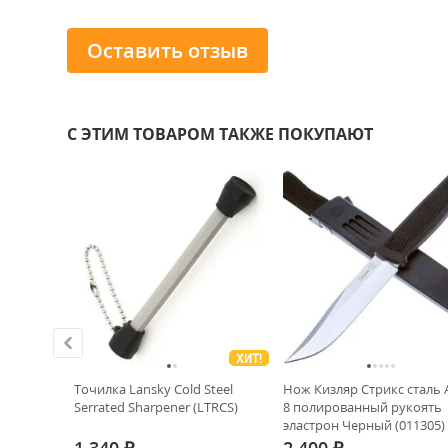
Оставить отзыв
С ЭТИМ ТОВАРОМ ТАКЖЕ ПОКУПАЮТ
ХИТ!
арибал
Точилка Lansky Cold Steel
Нож Кизляр Стрикс сталь 
укоять
Serrated Sharpener (LTRCS)
8 полированный рукоять
ая
эластрон Черный (011305)