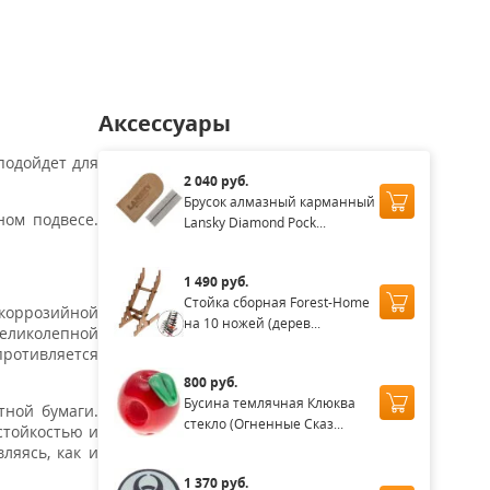
аличии
Нет в наличии
Нет в наличии
Нет в наличии
Нет в нал
Аксессуары
подойдет для
2 040 руб.
Брусок алмазный карманный
ном подвесе.
Lansky Diamond Pock...
1 490 руб.
Стойка сборная Forest-Home
 коррозийной
на 10 ножей (дерев...
великолепной
противляется
800 руб.
Бусина темлячная Клюква
тной бумаги.
стекло (Огненные Сказ...
стойкостью и
ляясь, как и
1 370 руб.