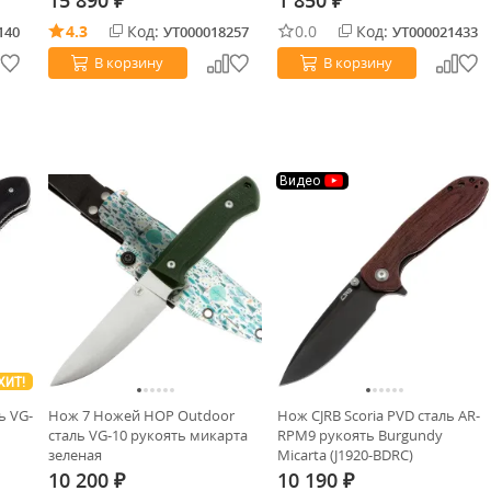
15 890
1 850
₽
₽
4.3
Код:
0.0
Код:
140
УТ000018257
УТ000021433
В корзину
В корзину
Видео
ХИТ!
ь VG-
Нож 7 Ножей HOP Outdoor
Нож CJRB Scoria PVD сталь AR-
сталь VG-10 рукоять микарта
RPM9 рукоять Burgundy
зеленая
Micarta (J1920-BDRC)
10 200
10 190
₽
₽