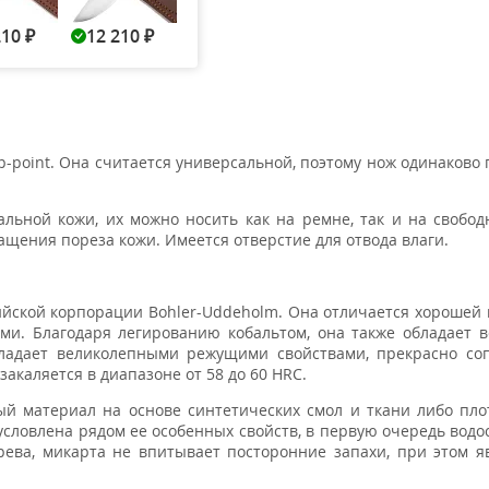
210
12 210
Нет в наличии
Нет в наличии
Нет в н
₽
₽
-point. Она считается универсальной, поэтому нож одинаково 
льной кожи, их можно носить как на ремне, так и на свобод
щения пореза кожи. Имеется отверстие для отвода влаги.
ийской корпорации Bohler-Uddeholm. Она отличается хорошей
и. Благодаря легированию кобальтом, она также обладает 
бладает великолепными режущими свойствами, прекрасно со
акаляется в диапазоне от 58 до 60 HRC.
й материал на основе синтетических смол и ткани либо пло
условлена рядом ее особенных свойств, в первую очередь водо
ва, микарта не впитывает посторонние запахи, при этом яв