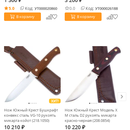
1 300
3 200
3
₽
₽
5.0
Код:
0.0
Код:
УТ000020860
УТ000026188
В корзину
В корзину
ХИТ!
Нож Южный Крест Бушкрафт
Нож Южный Крест Модель Х
Но
конвекс сталь VG-10 рукоять
M сталь D2 рукоять микарта
ко
микарта койот (218.1050)
красно-черная (208.0854)
ми
10 210
10 220
1
₽
₽