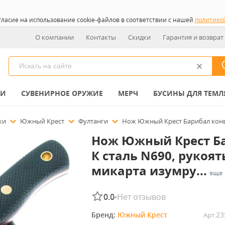
гласие на использование cookie-файлов в соответствии с нашей
политико
О компании
Контакты
Скидки
Гарантия и возврат
КИ
СУВЕНИРНОЕ ОРУЖИЕ
МЕРЧ
БУСИНЫ ДЛЯ ТЕМЛ
ожи
Южный Крест
Фултанги
Нож Южный Крест Барибал конве
Нож Южный Крест Б
К сталь N690, рукоят
микарта изумру...
еще
0.0
Нет отзывов
•
Бренд: 
Южный Крест
23
Арт.