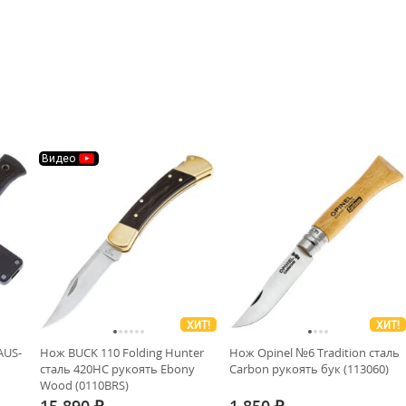
Видео
ХИТ!
ХИТ!
AUS-
Нож BUCK 110 Folding Hunter
Нож Opinel №6 Tradition сталь
сталь 420HC рукоять Ebony
Carbon рукоять бук (113060)
Wood (0110BRS)