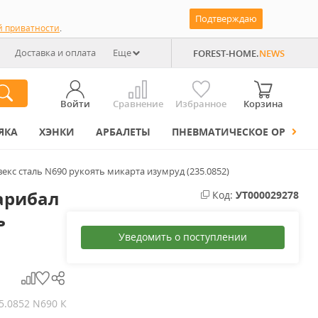
Подтверждаю
й приватности
.
Доставка и оплата
Еще
FOREST-HOME.
NEWS
Войти
Сравнение
Избранное
Корзина
ЯКА
ХЭНКИ
АРБАЛЕТЫ
ПНЕВМАТИЧЕСКОЕ ОРУЖИЕ
кс сталь N690 рукоять микарта изумруд (235.0852)
арибал
Код:
УТ000029278
ь
Уведомить о поступлении
5.0852 N690 К