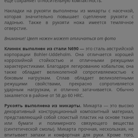
ещё сохраняет относительную компактность.
Накладки на рукояти выполнены из микарты с насечкой,
которая значительно повышает сцепление рукояти с
ладонью. Также в рукояти ножа имеется темлячное
отверстие.
Внимание! Цвет ножен может отличаться от фото
Клинок выполнен из стали N690 —
это сталь австрийской
корпорации Bohler-Uddeholm. Она отличается хорошей
коррозийной стойкостью и отличными режущими
характеристиками. Благодаря легированию кобальтом, она
также обладает великолепной сопротивляемостью к
боковым нагрузкам. Сплав обладает великолепными
режущими свойствами, прекрасно сопротивляется
ударным нагрузкам, и отлично затачивается. Обычно
закаляется в районе от 58 до 60 HRC.
Рукоять выполнена из микарты.
Микарта — это высоко
декоративный конструкционный композитный материал,
представляющий собой слоистый пластик на основе ткани
или бумаги и полимерного связующего вещества
(синтетической смолы). Микарта прочная, нескользкая, не
впитывает запахи и комфортная для руки. Кроме того,