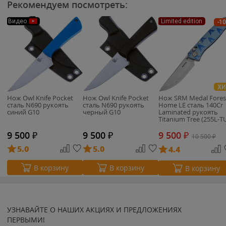
Рекомендуем посмотреть:
Видео
Limited edition
-1
ХИ
Нож Owl Knife Pocket
Нож Owl Knife Pocket
Нож SRM Medal Fores
сталь N690 рукоять
сталь N690 рукоять
Home LE сталь 140Cr
синий G10
черный G10
Laminated рукоять
Titanium Tree (255L-T
9 500
₽
9 500
₽
9 500
₽
10 500
₽
5.0
5.0
4.4
В корзину
В корзину
В корзину
УЗНАВАЙТЕ О НАШИХ АКЦИЯХ И ПРЕДЛОЖЕНИЯХ
ПЕРВЫМИ!