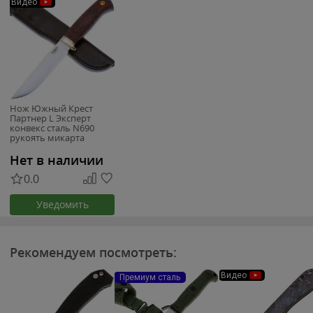
Видео
Нож Южный Крест
Партнер L Эксперт
конвекс сталь N690
рукоять микарта
красно-черная
(304.5254)
Нет в наличии
0.0
Уведомить
Рекомендуем посмотреть:
Видео
Премиум сталь