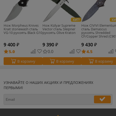
ХИТ!
ХИ
Нож Morpheus Knives
Нож Kizlyar Supreme
Нож CIVIVI Elementu
Krait stonewash сталь
Vector сталь Sleipner
сталь Damascus
VG-10 рукоять Black G10
рукоять Olive Kraton
рукоять Shredded
CF/Copper Shred (C90
DS3)
9 400
₽
9 390
₽
9 430
₽
5.0
0.0
4.5
В корзину
В корзину
В корзину
УЗНАВАЙТЕ О НАШИХ АКЦИЯХ И ПРЕДЛОЖЕНИЯХ
ПЕРВЫМИ!