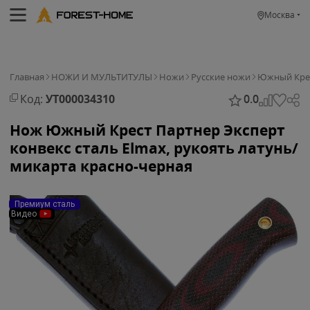
Москва
Главная
НОЖИ И МУЛЬТИТУЛЫ
Ножи
Русские ножи
Южный Кре
Код:
УТ000034310
0.0
Нож Южный Крест Партнер Эксперт
конвекс сталь Elmax, рукоять латунь/
микарта красно-черная
Премиум сталь
Видео