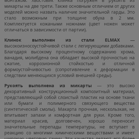
монтажом. Хвостовик клинка погружен в рукоять из
микарты на две трети. Также основным отличием от других
моделей можно назвать наличие значительной гарды. Это
стало возможным при толщине обуха в 2 мм.
Комплектуется кожаными ножнами (цвет ножен может
отличаться в зависимости от партии).
Клинок выполнен из стали ELMAX —
высокоизносоустойчивой стали с легирующими добавками.
Благодаря высокому процентному содержанию хрома,
ванадия, молибдена она обладает высокой прочностью на
сжатие, коррозионной стойкостью и отличной
формоустойчивостью (сопротивление к деформации в
следствии меняющихся условий внешней среды).
Рукоять выполнена из микарты
— это высоко
декоративный конструкционный композитный материал,
представляющий собой слоистый пластик на основе ткани
или бумаги и полимерного связующего вещества
(синтетической смолы). Макарта прочная, нескользкая, не
впитывает запахи и комфортная для руки. Кроме того,
материал красив, долговечен, хорошо переносит
значительные перепады температуры, не вступает в
реакцию со многими химическими веществами и имеет
широкую цветовую гамму. Эти качества делают его более