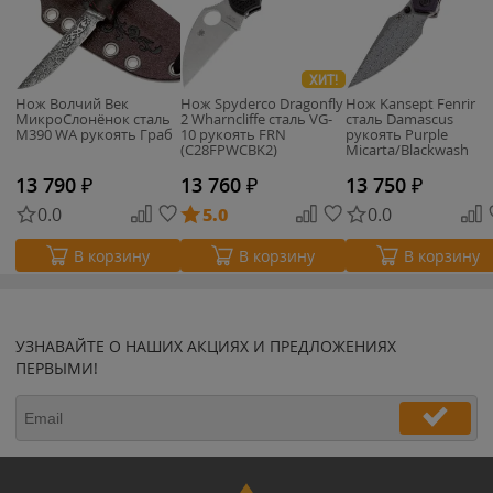
ХИТ!
Нож Волчий Век
Нож Spyderco Dragonfly
Нож Kansept Fenrir
МикроСлонёнок сталь
2 Wharncliffe сталь VG-
сталь Damascus
M390 WA рукоять Граб
10 рукоять FRN
рукоять Purple
(C28FPWCBK2)
Micarta/Blackwash
Titanium
13 790
₽
13 760
₽
13 750
₽
0.0
5.0
0.0
В корзину
В корзину
В корзину
УЗНАВАЙТЕ О НАШИХ АКЦИЯХ И ПРЕДЛОЖЕНИЯХ
ПЕРВЫМИ!