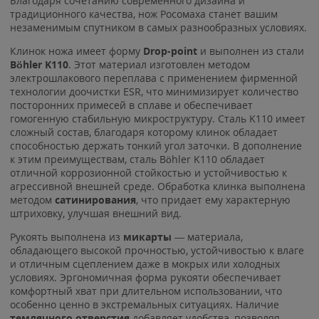
Благодаря сочетанию современного дизайна и
традиционного качества, нож Росомаха станет вашим
незаменимым спутником в самых разнообразных условиях.
Клинок ножа имеет форму
Drop-point
и выполнен из стали
Böhler K110
. Этот материал изготовлен методом
электрошлакового переплава с применением фирменной
технологии доочистки ESR, что минимизирует количество
посторонних примесей в сплаве и обеспечивает
гомогенную стабильную микроструктуру. Сталь K110 имеет
сложный состав, благодаря которому клинок обладает
способностью держать тонкий угол заточки. В дополнение
к этим преимуществам, сталь Böhler K110 обладает
отличной коррозионной стойкостью и устойчивостью к
агрессивной внешней среде. Обработка клинка выполнена
методом
сатинирования
, что придает ему характерную
штриховку, улучшая внешний вид.
Рукоять выполнена из
микарты
— материала,
обладающего высокой прочностью, устойчивостью к влаге
и отличным сцеплением даже в мокрых или холодных
условиях. Эргономичная форма рукояти обеспечивает
комфортный хват при длительном использовании, что
особенно ценно в экстремальных ситуациях. Наличие
темлячного отверстия
добавляет удобства, позволяя