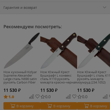
Гарантия и возврат
Рекомендуем посмотреть:
Нож кухонный Kizlyar
Нож Южный Крест
Нож Южный Крест
Supreme Alexander
Бушкрафт L конвекс
Бушкрафт L сталь К1
Large сталь N690 satin
сталь К110 рукоять
рукоять микарта
рукоять Carbon Fiber
микарта красно-черная
изумруд (234.1052)
(234.1054)
11 530
₽
11 530
₽
11 530
₽
1.0
0.0
0.0
В корзину
В корзину
В корзину