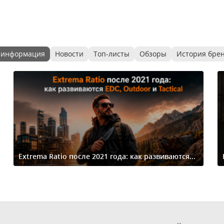
 информация
Новости
Топ-листы
Обзоры
История бре
Extrema Ratio после 2021 года: как развиваются...