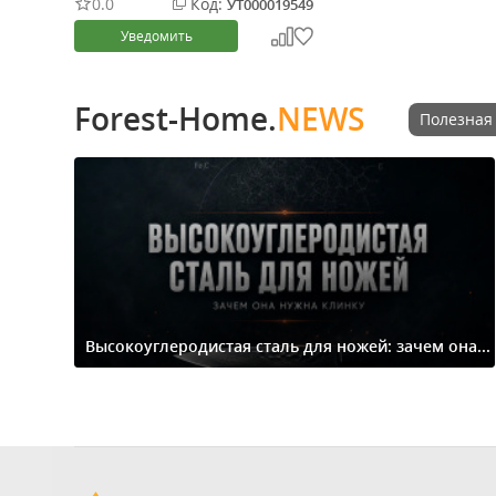
0.0
Код:
УТ000019549
Уведомить
Forest-Home.
NEWS
Полезная
Высокоуглеродистая сталь для ножей: зачем она...