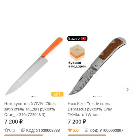
Видео
У
ХИТ!
Нож кухонный CIVIVI Cibus
Нож Kizer Trestle сталь
[У
satin сталь 14C28N рукоять
Damascus рукоять Gray
D2
Orange G10 (C23048-3)
Ti/Mkuruti Wood
7 200
7 200
7
₽
₽
0.0
Код:
5.0
Код:
УТ000008733
УТ000000897