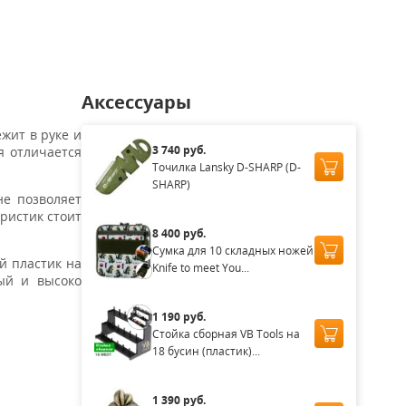
аличии
Нет в наличии
Нет в наличии
Нет в наличии
Нет в нал
Аксессуары
жит в руке и
3 740 руб.
ая отличается
Точилка Lansky D-SHARP (D-
SHARP)
не позволяет
ристик стоит
8 400 руб.
Сумка для 10 складных ножей
й пластик на
Knife to meet You...
ый и высоко
1 190 руб.
Стойка сборная VB Tools на
18 бусин (пластик)...
1 390 руб.