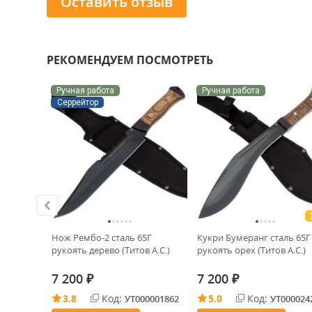
Оставить отзыв
РЕКОМЕНДУЕМ ПОСМОТРЕТЬ
Ручная работа
Ручная работа
Серрейтор
ect сталь
Нож Рембо-2 сталь 65Г
Кукри Бумеранг сталь 65Г
Drab
рукоять дерево (Титов А.С.)
рукоять орех (Титов А.С.)
7 200
7 200
₽
₽
3.8
Код:
5.0
Код:
0033921
УТ000001862
УТ000024