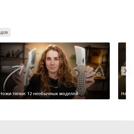
ндов
Ножи-тяпки: 12 необычных моделей
Небо