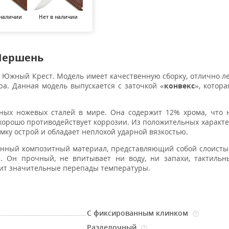
 наличии
Нет в наличии
Нет в наличии
Нет в наличии
Нет в н
Шершень
Южный Крест. Модель имеет качественную сборку, отлично ле
ра. Данная модель выпускается с заточкой «
конвекс
», котор
ных ножевых сталей в мире. Она содержит 12% хрома, что 
хорошо противодействует коррозии. Из положительных характе
мку острой и обладает неплохой ударной вязкостью.
нный композитный материал, представляющий собой слоисты
. Он прочный, не впитывает ни воду, ни запахи, тактильн
сит значительные перепады температуры.
С фиксированным клинком
?
Разделочный
?