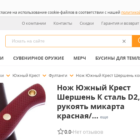
гласие на использование cookie-файлов в соответствии с нашей
политико
О компании
Контакты
Скидки
Гарантия и возврат
КИ
СУВЕНИРНОЕ ОРУЖИЕ
МЕРЧ
БУСИНЫ ДЛЯ ТЕМЛ
ожи
Южный Крест
Фултанги
Нож Южный Крест Шершень конве
Нож Южный Крест
Шершень К сталь D2,
рукоять микарта
красная/...
еще
0.0
Нет отзывов
•