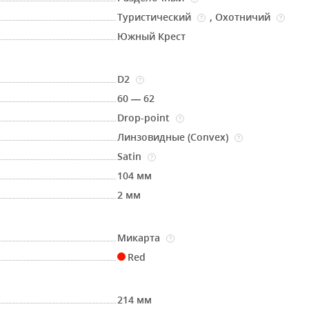
Туристический
,
Охотничий
?
?
Южный Крест
D2
?
60 — 62
Drop-point
?
Линзовидные (Convex)
?
Satin
?
104 мм
2 мм
Микарта
?
Red
214 мм