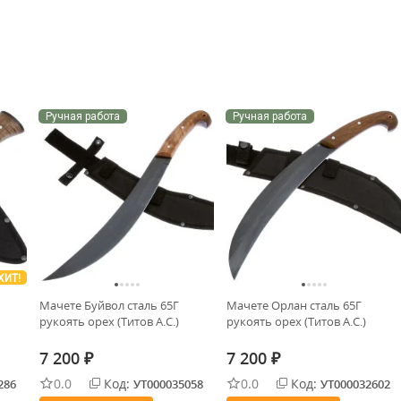
Ручная работа
Ручная работа
ХИТ!
Мачете Буйвол сталь 65Г
Мачете Орлан сталь 65Г
рукоять орех (Титов А.С.)
рукоять орех (Титов А.С.)
7 200
7 200
₽
₽
0.0
Код:
0.0
Код:
286
УТ000035058
УТ000032602