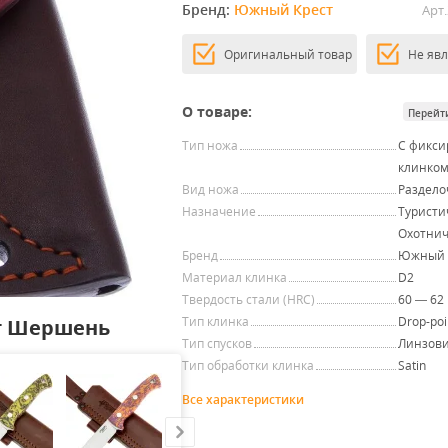
Бренд: 
Южный Крест
Арт.
Оригинальный товар
Не яв
О товаре:
Перейт
Тип ножа
С фикс
клинко
Вид ножа
Раздел
Назначение
Туристи
Охотни
Бренд
Южный 
Материал клинка
D2
Твердость стали (HRC)
60 — 62
Тип клинка
Drop-poi
т Шершень
Тип спусков
Линзови
Тип обработки клинка
Satin
Все характеристики