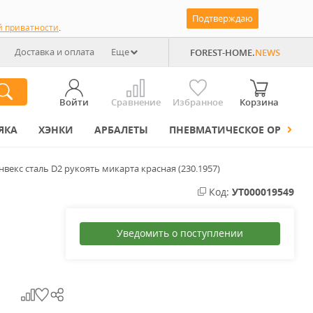
Подтверждаю
й приватности
.
Доставка и оплата
Еще
FOREST-HOME.
NEWS
Войти
Сравнение
Избранное
Корзина
ЯКА
ХЭНКИ
АРБАЛЕТЫ
ПНЕВМАТИЧЕСКОЕ ОРУЖИЕ
кс сталь D2 рукоять микарта красная (230.1957)
Код:
УТ000019549
Уведомить о поступлении