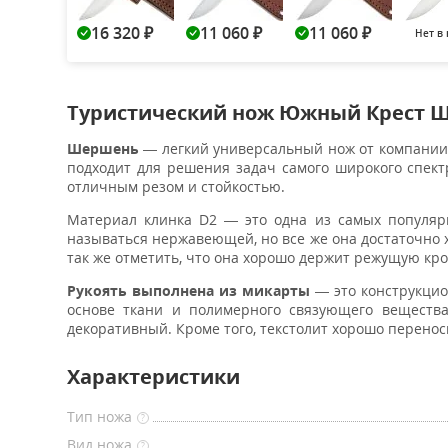
16 320
11 060
11 060
Нет в
₽
₽
₽
Туристический нож Южный Крест 
Шершень
— легкий универсальный нож от компании 
подходит для решения задач самого широкого спект
отличным резом и стойкостью.
Материал клинка D2 — это одна из самых популяр
называться нержавеющей, но все же она достаточно 
так же отметить, что она хорошо держит режущую кро
Рукоять выполнена из микарты
— это конструкцио
основе ткани и полимерного связующего вещества
декоративный. Кроме того, текстолит хорошо перено
Характеристики
Тип ножа
?
Вид ножа
?