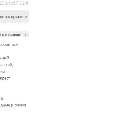
230.1957 D2 К
ляется оружием
→
и к описанию
ированным
м
очный
ческий,
чий
Крест
nt
дные (Convex)