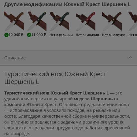
Другие модификации Южный Крест Шершень L
12 040
₽
11 990
₽
Нет в наличии
Нет в наличии
Нет в наличии
Нет 
Описание
Туристический нож Южный Крест
Шершень L
Туристический нож Южный Крест Шершень L
— это
удлинённая версия популярной модели
Шершень
от
компании Южный Крест. Основное предназначение ножа
— использование в условиях походов, на рыбалке или
охоте. Благодаря качественной сборке и универсальности,
он отлично справляется с задачами различного уровня
сложности, от разделки продуктов до работы с древесиной
на природе.