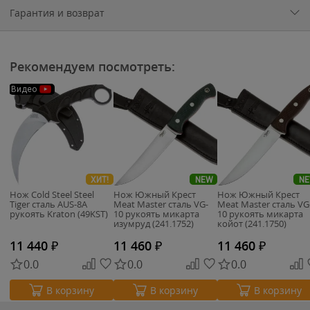
Гарантия и возврат
Рекомендуем посмотреть:
Видео
ХИТ!
NEW
N
Нож Cold Steel Steel
Нож Южный Крест
Нож Южный Крест
Tiger сталь AUS-8A
Meat Master сталь VG-
Meat Master сталь VG
рукоять Kraton (49KST)
10 рукоять микарта
10 рукоять микарта
изумруд (241.1752)
койот (241.1750)
11 440
₽
11 460
₽
11 460
₽
0.0
0.0
0.0
В корзину
В корзину
В корзину