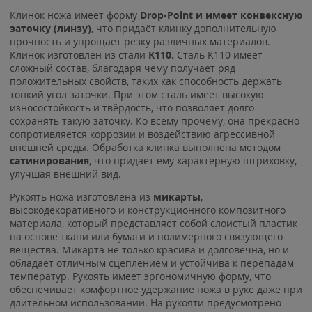
Клинок ножа имеет форму
Drop-Point и имеет конвексную
заточку (линзу)
, что придаёт клинку дополнительную
прочность и упрощает резку различных материалов.
Клинок изготовлен из стали
К110.
Сталь K110 имеет
сложный состав, благодаря чему получает ряд
положительных свойств, таких как способность держать
тонкий угол заточки. При этом сталь имеет высокую
износостойкость и твёрдость, что позволяет долго
сохранять такую заточку. Ко всему прочему, она прекрасно
сопротивляется коррозии и воздействию агрессивной
внешней среды. Обработка клинка выполнена методом
сатинирования
, что придает ему характерную штриховку,
улучшая внешний вид.
Рукоять ножа изготовлена из
микарты
,
высокодекоративного и конструкционного композитного
материала, который представляет собой слоистый пластик
на основе ткани или бумаги и полимерного связующего
вещества. Микарта не только красива и долговечна, но и
обладает отличным сцеплением и устойчива к перепадам
температур. Рукоять имеет эргономичную форму, что
обеспечивает комфортное удержание ножа в руке даже при
длительном использовании. На рукояти предусмотрено