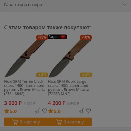
Гарантия и возврат
С этим товаром также покупают:
Видео
-13%
-10%
ХИТ!
ХИТ!
Нож SRM Terrier black
Нож SRM Rubik Large
сталь 140Cr Laminated
сталь 140Cr Laminated
рукоять Brown Micarta
рукоять Brown Micarta
(258L-MN2)
(7228B-MN2)
3 900
₽
4 200
₽
4 490
₽
4 690
₽
5.0
5.0
В корзину
В корзину