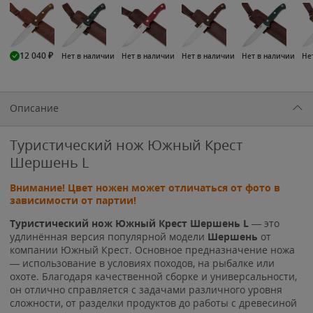
12 040
₽
Нет в наличии
Нет в наличии
Нет в наличии
Нет в наличии
Не
Описание
Туристический нож Южный Крест
Шершень L
Внимание! Цвет ножен может отличаться от фото в
зависимости от партии!
Туристический нож Южный Крест Шершень L
— это
удлинённая версия популярной модели
Шершень
от
компании Южный Крест. Основное предназначение ножа
— использование в условиях походов, на рыбалке или
охоте. Благодаря качественной сборке и универсальности,
он отлично справляется с задачами различного уровня
сложности, от разделки продуктов до работы с древесиной