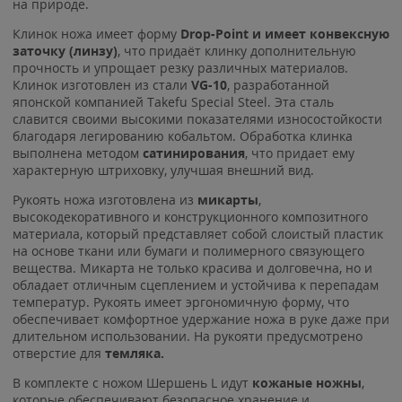
на природе.
Клинок ножа имеет форму
Drop-Point и имеет конвексную
заточку (линзу)
, что придаёт клинку дополнительную
прочность и упрощает резку различных материалов.
Клинок изготовлен из стали
VG-10
, разработанной
японской компанией Takefu Special Steel. Эта сталь
славится своими высокими показателями износостойкости
благодаря легированию кобальтом. Обработка клинка
выполнена методом
сатинирования
, что придает ему
характерную штриховку, улучшая внешний вид.
Рукоять ножа изготовлена из
микарты
,
высокодекоративного и конструкционного композитного
материала, который представляет собой слоистый пластик
на основе ткани или бумаги и полимерного связующего
вещества. Микарта не только красива и долговечна, но и
обладает отличным сцеплением и устойчива к перепадам
температур. Рукоять имеет эргономичную форму, что
обеспечивает комфортное удержание ножа в руке даже при
длительном использовании. На рукояти предусмотрено
отверстие для
темляка.
В комплекте с ножом Шершень L идут
кожаные ножны
,
которые обеспечивают безопасное хранение и