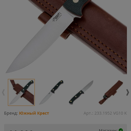
Бренд:
Южный Крест
Арт.:
233.1952 VG10 K
Магазин: