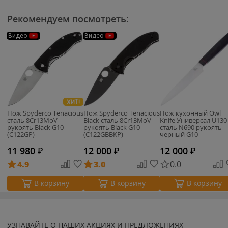
Рекомендуем посмотреть:
Видео
Видео
ХИТ!
Нож Spyderco Tenacious
Нож Spyderco Tenacious
Нож кухонный Owl
сталь 8Cr13MoV
Black сталь 8Cr13MoV
Knife Универсал U130
рукоять Black G10
рукоять Black G10
сталь N690 рукоять
(C122GP)
(C122GBBKP)
черный G10
11 980
₽
12 000
₽
12 000
₽
4.9
3.0
0.0
В корзину
В корзину
В корзину
УЗНАВАЙТЕ О НАШИХ АКЦИЯХ И ПРЕДЛОЖЕНИЯХ