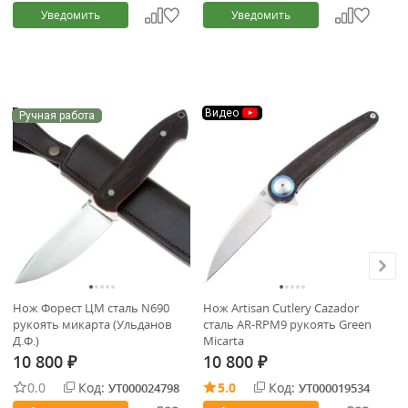
Уведомить
Уведомить
Видео
Ручная работа
Нож Форест ЦМ сталь N690
Нож Artisan Cutlery Cazador
Но
рукоять микарта (Ульданов
сталь AR-RPM9 рукоять Green
Bl
Д.Ф.)
Micarta
Re
10 800
10 800
1
₽
₽
0.0
Код:
5.0
Код:
УТ000024798
УТ000019534