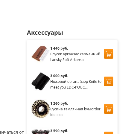
аличии
Нет в наличии
Нет в наличии
Нет в наличии
Нет в нал
Аксессуары
1 440 руб.
Брусок арканзас карманный
Lansky Soft Arkansa...
3 000 руб.
Ножевой органайзер Knife to
meet you EDC-POUC...
1 260 руб.
Бусина темлячная byMordor
Колесо
3 590 руб.
личаться от