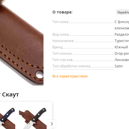
О товаре:
Перейт
Тип ножа
С фикс
клинко
Вид ножа
Раздел
Назначение
Туристи
Бренд
Южный 
Тип клинка
Drop-poi
Тип спусков
Линзови
Тип обработки клинка
Satin
Все характеристики
 Скаут