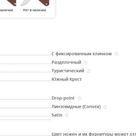
 наличии
Нет в наличии
Нет в наличии
Нет в наличии
Нет в н
С фиксированным клинком
?
Разделочный
?
Туристический
?
Южный Крест
Drop-point
?
Линзовидные (Convex)
?
Satin
?
Цвет ножен и их фурнитуры может от