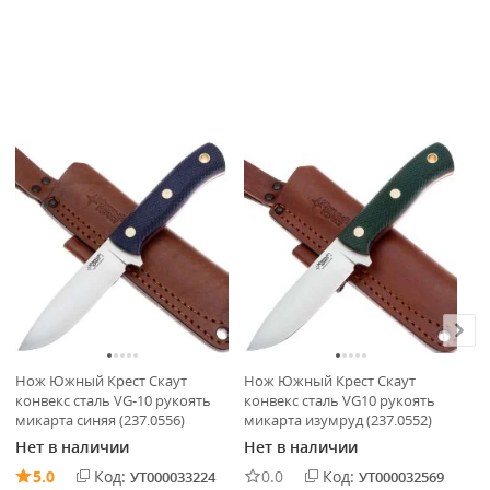
Нож Южный Крест Скаут
Нож Южный Крест Скаут
Но
конвекс сталь VG-10 рукоять
конвекс сталь VG10 рукоять
Эк
микарта синяя (237.0556)
микарта изумруд (237.0552)
ме
(3
Нет в наличии
Нет в наличии
Не
5.0
Код:
0.0
Код:
УТ000033224
УТ000032569