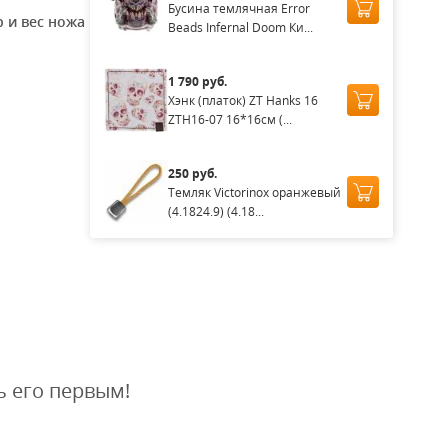
Бусина темлячная Error
 и вес ножа
Beads Infernal Doom Ки...
1 790 руб.
Хэнк (платок) ZT Hanks 16
ZTH16-07 16*16см (...
250 руб.
Темляк Victorinox оранжевый
(4.1824.9) (4.18...
ь его первым!