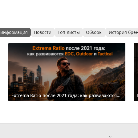
 информация
Новости
Топ-листы
Обзоры
История бре
Extrema Ratio после 2021 года: как развиваются...