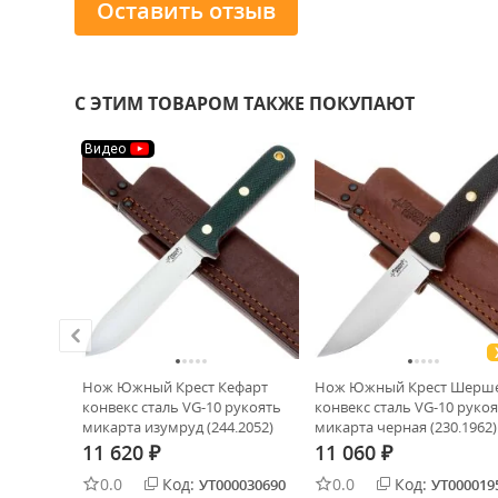
Оставить отзыв
С ЭТИМ ТОВАРОМ ТАКЖЕ ПОКУПАЮТ
Видео
орт
Нож Южный Крест Кефарт
Нож Южный Крест Шерш
коять
конвекс сталь VG-10 рукоять
конвекс сталь VG-10 руко
ерная
микарта изумруд (244.2052)
микарта черная (230.1962)
11 620
11 060
₽
₽
0.0
Код:
0.0
Код:
0018354
УТ000030690
УТ000019