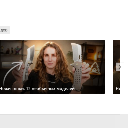
ндов
Ножи-тяпки: 12 необычных моделей
Небо