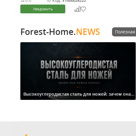
0.0
Код:
УТ000028222
Уведомить
Forest-Home.
NEWS
Полезная
Высокоуглеродистая сталь для ножей: зачем она...