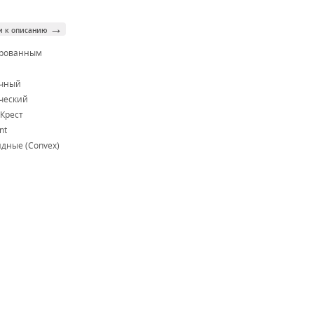
→
и к описанию
ированным
м
очный
ческий
Крест
nt
дные (Convex)