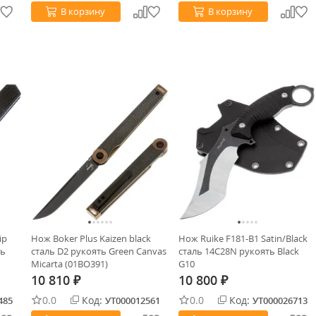
В корзину
В корзину
ip
Нож Boker Plus Kaizen black
Нож Ruike F181-B1 Satin/Black
ть
сталь D2 рукоять Green Canvas
сталь 14C28N рукоять Black
Micarta (01BO391)
G10
10 810
10 800
₽
₽
0.0
Код:
0.0
Код:
485
УТ000012561
УТ000026713