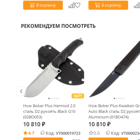
В корзину
В корзину
РЕКОМЕНДУЕМ ПОСМОТРЕТЬ
ХИТ!
ve
Нож Boker Plus Hermod 2.0
Нож Boker Plus Kwaiken Gr
10
сталь D2 рукоять Black G10
Auto Black сталь D2 рукоя
(02BO053)
Aluminium (01BO474)
10 810
10 810
₽
₽
4.7
Код:
0.0
Код:
0033403
УТ000019723
УТ000023