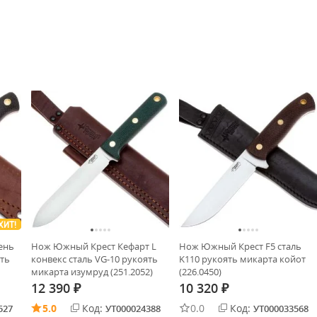
ХИТ!
ень
Нож Южный Крест Кефарт L
Нож Южный Крест F5 сталь
ять
конвекс сталь VG-10 рукоять
K110 рукоять микарта койот
микарта изумруд (251.2052)
(226.0450)
12 390
10 320
₽
₽
5.0
Код:
0.0
Код:
527
УТ000024388
УТ000033568