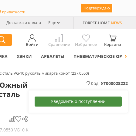
Подтверждаю
й приватности
.
Доставка и оплата
Еще
FOREST-HOME.
NEWS
Войти
Сравнение
Избранное
Корзина
ЯКА
ХЭНКИ
АРБАЛЕТЫ
ПНЕВМАТИЧЕСКОЕ ОРУЖИЕ
сталь VG-10 рукоять микарта койот (237.0550)
 Южный
Код:
УТ000028222
сталь
Уведомить о поступлении
7.0550 VG10 К