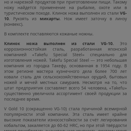
но и нарезкой продуктов при приготовлении пищи. Такому
ножу найдется применение на рыбалке, охоте или в
туристическом походе. Клинок ножа выполнен из стали
VG-
10
. Рукоять из
микарты
. Нож имеет заточку в линзу
(конвекс).
В комплекте поставляются кожаные ножны.
Клинок ножа выполнен из стали VG-10.
Это
коррозионностойкая сталь, разработанная японской
компанией «Takefu Special Steel» специально для
изготовления ножей. Takefu Special Steel — это небольшая
компания из городка Такефу, основанная в 1954 году. В
этом регионе мастера кузнечного дела более 700 лет
ковали сталь для сельскохозяйственных орудий, бытовых
ножей и мечей местных самураев. Несмотря на то, что
штат предприятия составляет всего 54 человека, «Takefu»
существенно увеличила ассортимент своей продукции за
последнее время.
V Gold 10 (сокращенно VG-10) стала причиной всемирной
популярности этой компании. Эта сталь имеет крайне
высокие показатели износостойкости за счёт легирования
кобальтом, закаляется до 60-62 HRC, но при этой твёрдости
может приобретать значительную хрупкость, поэтому стоит