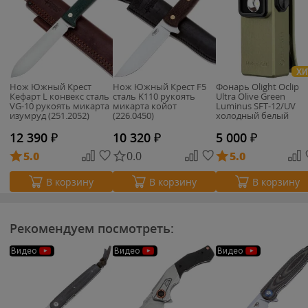
ХИ
Нож Южный Крест
Нож Южный Крест F5
Фонарь Olight Oclip
Кефарт L конвекс сталь
сталь K110 рукоять
Ultra Olive Green
VG-10 рукоять микарта
микарта койот
Luminus SFT-12/UV
изумруд (251.2052)
(226.0450)
холодный белый
12 390
₽
10 320
₽
5 000
₽
5.0
0.0
5.0
В корзину
В корзину
В корзину
Рекомендуем посмотреть:
Видео
Видео
Видео