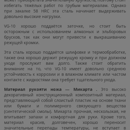
избегать тяжёлых работ по грубым материалам. Однако
при закалке 58 HRC эта сталь начинает выдерживать
довольно высокие нагрузки.
VG-10 хорошо поддаётся заточке, но стоит быть
осторожным с использованием алмазных и эльборовых
брусков, так как они могут привести к выкрашиванию
режущей кромки.
Эта сталь хорошо поддаётся шлифовке и термообработке,
также она хорошо держит режущую кромку и при должном
уходе прослужит вам долго. Также стоит обратить
внимание на то, что VG-10 имеет довольно среднюю
устойчивость к коррозии и в влажном климате или частом
контакте с жидкостями она требует тщательного ухода.
Материал рукояти ножа — Микарта .
Это высоко
декоративный конструкционный композитный материал,
представляющий собой слоистый пластик на основе ткани
или бумаги и полимерного связующего вещества
(синтетической смолы). Микарта прочная, нескользкая, не
впитывает запахи и комфортная для руки. Кроме того,
материал красив, долговечен, хорошо переносит
значительные перепады температуры, не вступает в