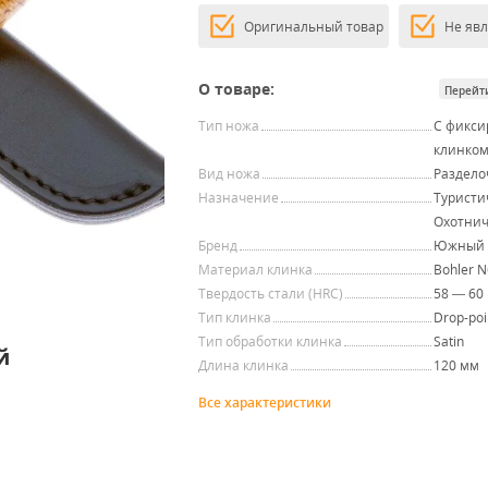
Оригинальный товар
Не яв
О товаре:
Перейт
Тип ножа
С фикс
клинко
Вид ножа
Раздел
Назначение
Туристи
Охотни
Бренд
Южный 
Материал клинка
Bohler 
Твердость стали (HRC)
58 — 60
Тип клинка
Drop-poi
Тип обработки клинка
Satin
й
Длина клинка
120 мм
Все характеристики