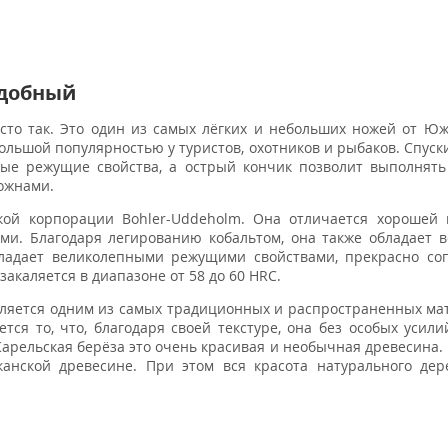
Удобный
то так. Это один из самых лёгких и небольших ножей от Юж
льшой популярностью у туристов, охотников и рыбаков. Спуски 
ные режущие свойства, а острый кончик позволит выполнят
ожнами.
кой корпорации Bohler-Uddeholm. Она отличается хорошей 
и. Благодаря легированию кобальтом, она также обладает 
бладает великолепными режущими свойствами, прекрасно со
акаляется в диапазоне от 58 до 60 HRC.
ляется одним из самых традиционных и распространенных ма
ся то, что, благодаря своей текстуре, она без особых усил
арельская берёза это очень красивая и необычная древесина.
анской древесине. При этом вся красота натурального дер