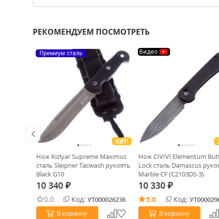
РЕКОМЕНДУЕМ ПОСМОТРЕТЬ
Видео
Премиум сталь
ХИТ!
ver сталь
Нож Kizlyar Supreme Maximus
Нож CIVIVI Elementum But
N (FX03-
сталь Sleipner Tacwash рукоять
Lock сталь Damascus руко
Black G10
Marble CF (C2103DS-3)
10 340
10 330
₽
₽
0.0
Код:
5.0
Код:
0016848
УТ000026236
УТ000029
В корзину
В корзину