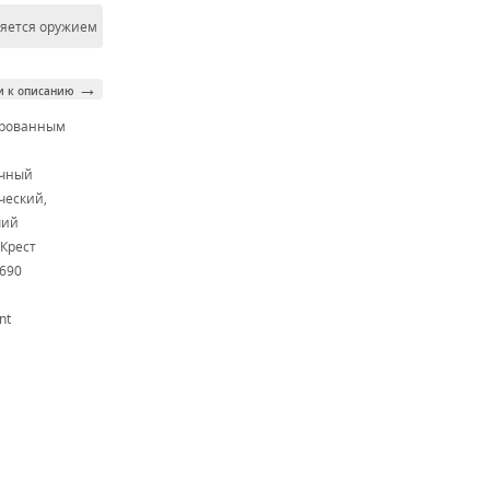
ляется оружием
→
и к описанию
ированным
м
очный
ческий,
чий
Крест
N690
nt