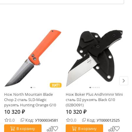
ХИТ!
Нож North Mountain Blade
Нож Boker Plus Andhrimnir Mini
Но
Chop 2 сталь SLD-Magic
сталь D2 рукоять Black G10
Hu
рукоять Hunting Orange G10
(02BO091)
ру
10 320
10 320
1
₽
₽
0.0
Код:
0.0
Код:
УТ000034581
УТ000012525
В корзину
В корзину