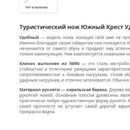
Нет в наличии
Туристический нож Южный Крест 
Удобный
— модель ножа, носящая своё имя не прос
Именно благодаря своим габаритам нож пользуется бо
начинаются от самого обуха и придают ему отлич
тонкие манипуляции. Нож комплектуется кожаными н
Клинок выполнен из N690 —
это сталь австрийс
стойкостью и отличными режущими характеристикам
сопротивляемостью к боковым нагрузкам. Сплав о
ударным нагрузкам, и отлично затачивается. Обычно з
Материал рукояти — карельская береза.
Дерево яв
рукоятей ножей. Основным плюсом древесины являет
практически любую художественную форму рукояти. К
своей прочности не уступает самой дорогой африк
прекрасно видна.