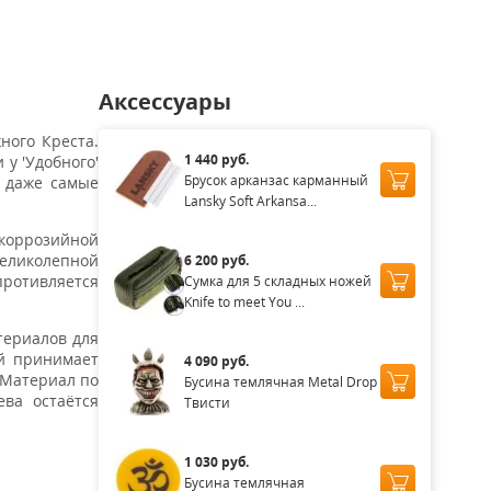
Аксессуары
ного Креста.
1 440 руб.
у 'Удобного'
Брусок арканзас карманный
ь даже самые
Lansky Soft Arkansa...
коррозийной
великолепной
6 200 руб.
противляется
Сумка для 5 складных ножей
Knife to meet You ...
териалов для
ий принимает
4 090 руб.
 Материал по
Бусина темлячная Metal Drop
ева остаётся
Твисти
1 030 руб.
Бусина темлячная