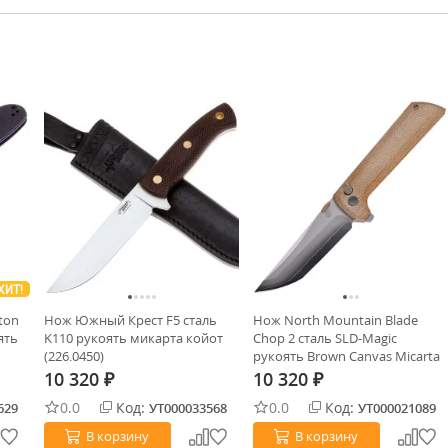
ХИТ!
ton
Нож Южный Крест F5 сталь
Нож North Mountain Blade
ять
K110 рукоять микарта койот
Chop 2 сталь SLD-Magic
(226.0450)
рукоять Brown Canvas Micarta
10 320
10 320
₽
₽
0.0
Код:
0.0
Код:
629
УТ000033568
УТ000021089
В корзину
В корзину