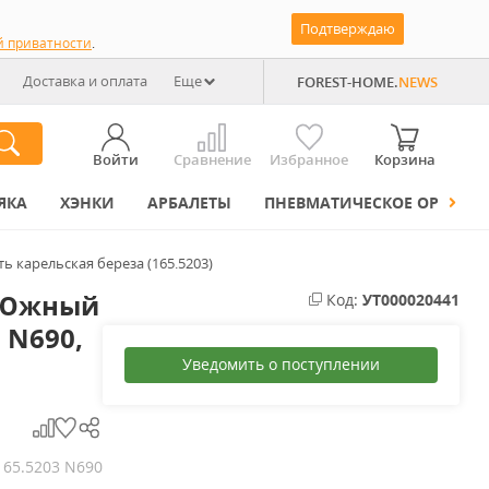
Подтверждаю
й приватности
.
Доставка и оплата
Еще
FOREST-HOME.
NEWS
Войти
Сравнение
Избранное
Корзина
ЯКА
ХЭНКИ
АРБАЛЕТЫ
ПНЕВМАТИЧЕСКОЕ ОРУЖИЕ
 карельская береза (165.5203)
 Южный
Код:
УТ000020441
 N690,
Уведомить о поступлении
165.5203 N690