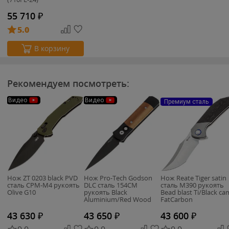
55 710
₽
5.0
В корзину
Рекомендуем посмотреть:
Видео
Видео
Премиум сталь
Нож ZT 0203 black PVD
Нож Pro-Tech Godson
Нож Reate Tiger satin
сталь CPM-M4 рукоять
DLC сталь 154CM
сталь M390 рукоять
Olive G10
рукоять Black
Bead blast Ti/Black c
Aluminium/Red Wood
FatCarbon
(707-RIE)
43 630
₽
43 650
₽
43 600
₽