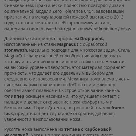
Синькевичем. Практически полностью повторяя дизайн
оригинальной модели Zero Tolerance 0454, завоевавшей
признание на международной ножевой выставке в 2013
году, этот нож сочетает в себе эргономику и стиль,
напоминая перо в руке благодаря своему небольшому весу.
Длинный узкий клинок с профилем
Drop point
,
изготовленный из стали
MagnaCut
с обработкой
stonewash
, идеально подходит для множества задач. Сталь
MagnaCut славится своей способностью долго держать
заточку и отличной коррозионной стойкостью. Несмотря
на высокий уровень твёрдости, этот материал сохраняет
прочность, что делает его идеальным выбором для
ежедневного использования. Механика ножа впечатляет –
система шарикоподшипников KVT на оси и флиппер
обеспечивают плавное и быстрое открывание клинка.
Флиппер
оснащён насечками, что улучшает контакт с
пальцем и делает открывание ножа комфортным и
безопасным. Шарик Детента, встроенный в замок
frame-
lock
, предотвращает случайное открытие, добавляя
уверенности в использовании ножа.
Рукоять ножа выполнена из
титана с карбоновой
накладкой.
Узкая, но эргономичная рукоять имеет