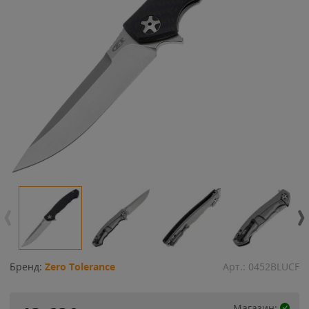
Бренд:
Zero Tolerance
Арт.:
0452BLUCF
Магазин: