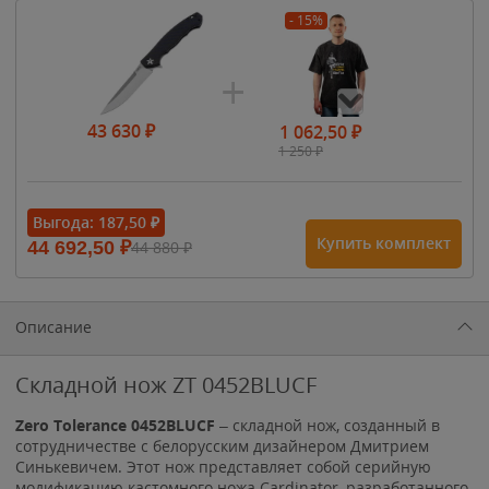
- 15%
43 630
₽
1 062,50
₽
1 250
₽
- 15%
Выгода:
187,50
₽
Купить комплект
44 692,50
₽
44 880
₽
1 615
₽
1 900
₽
1 900
₽
Описание
Складной нож ZT 0452BLUCF
Zero Tolerance 0452BLUCF
– складной нож, созданный в
сотрудничестве с белорусским дизайнером Дмитрием
Синькевичем. Этот нож представляет собой серийную
модификацию кастомного ножа Cardinator, разработанного