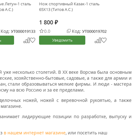
е Летун-1 сталь
Нож спортивный Казак-1 сталь
в А.С.)
65Х13 (Титов А.С.)
1 800
₽
Код:
0.0
Код:
УТ000019133
УТ000019702
ь
Уведомить
 уже несколько столетий. В ХХ веке Ворсма была основным
ские, хозяйственно-бытовые, садовые, а также для армии и
ван, стали образовываться мелкие фирмы. И люди - мастера
сму на всю Россию и за ее пределами.
делочных ножей, ножей с веревочной рукоятью, а также
 магазине.
занимает лидирующие позиции по разработке, выпуску и
аз
в нашем интернет магазине
, или посетить наш