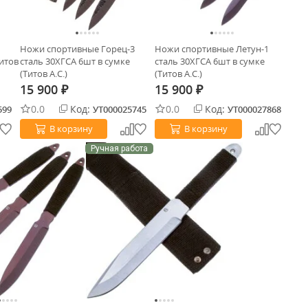
Ножи спортивные Горец-3
Ножи спортивные Летун-1
Титов
сталь 30ХГСА 6шт в сумке
сталь 30ХГСА 6шт в сумке
(Титов А.С.)
(Титов А.С.)
15 900
15 900
₽
₽
0.0
Код:
0.0
Код:
599
УТ000025745
УТ000027868
В корзину
В корзину
Ручная работа