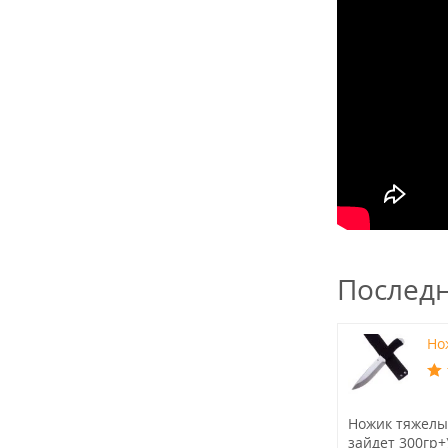
Послед
Нож
Ножик тяжелый
зайдет 300гр+)