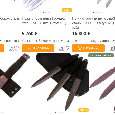
ХИТ!
Сокол сталь
Ножи спортивные Горец-2
Ножи спортивные Горец-3
сталь 65Х13 3шт (Титов А.С.)
сталь 65Х13 6шт в сумке (
А.С.)
5 760
16 800
₽
₽
0.0
Код:
0.0
Код:
УТ000019703
УТ000021354
УТ000022
В корзину
В корзину
Ручная работа
ХИТ!