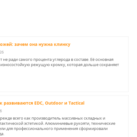
ножей: зачем она нужна клинку
26
не ради самого процента углерода в составе. Её основная
 износостойкую режущую кромку, которая дольше сохраняет
ак развиваются EDC, Outdoor и Tactical
6
прежде всего как производитель массивных складных и
актической эстетикой. Алюминиевые рукояти, технические
дели для профессионального применения сформировали
да.