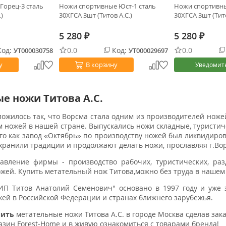
Горец-3 сталь
Ножи спортивные Юст-1 сталь
Ножи спортивны
)
30ХГСА 3шт (Титов А.С.)
30ХГСА 3шт (Тито
5 280
5 280
₽
₽
од:
0.0
Код:
0.0
УТ000030758
УТ000029697
у
В корзину
Уведомит
е ножи Титова А.С.
ожилось так, что Ворсма стала одним из производителей ножей
 ножей в нашей стране. Выпускались ножи складные, туристиче
ого как завод «Октябрь» по производству ножей был ликвидиро
хранили традиции и продолжают делать ножи, прославляя г.Вор
авление фирмы - производство рабочих, туристических, раз
жей. Купить метательный нож Титова,можно без труда в нашем
ИП Титов Анатолий Семенович" основано в 1997 году и уже 
ей в Российской Федерации и странах ближнего зарубежья.
пить
метательные ножи Титова А.С.
в городе Москва сделав зак
зин Forest-Home и в живую ознакомиться с товарами бренда!