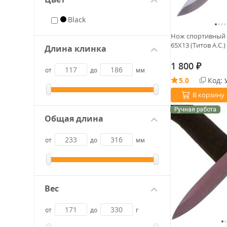
Black
Нож спортивный 
65Х13 (Титов А.С.)
Длина клинка
1 800
₽
от
до
мм
5.0
Код:
В корзину
Ручная работа
Общая длина
от
до
мм
Вес
от
до
г