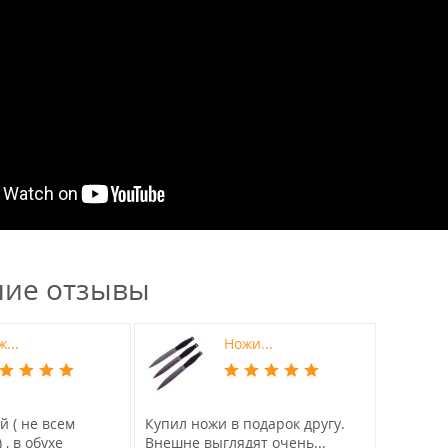
ние отзывы
...
Ножи...
 ( не всем
Купил ножи в подарок другу.
 , в обухе
Внешне выглядят очень...