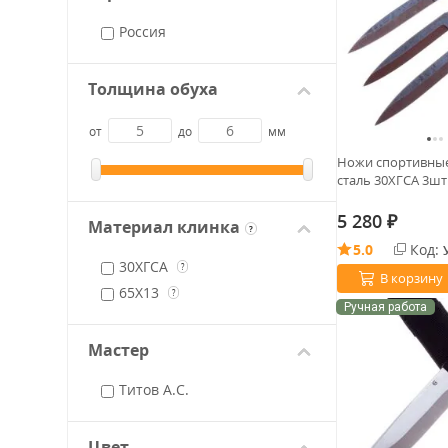
Россия
Толщина обуха
от
до
мм
Ножи спортивны
сталь 30ХГСА 3шт 
5 280
₽
Материал клинка
?
5.0
Код:
30ХГСА
?
В корзину
65Х13
?
Ручная работа
Мастер
Титов А.С.
Цвет