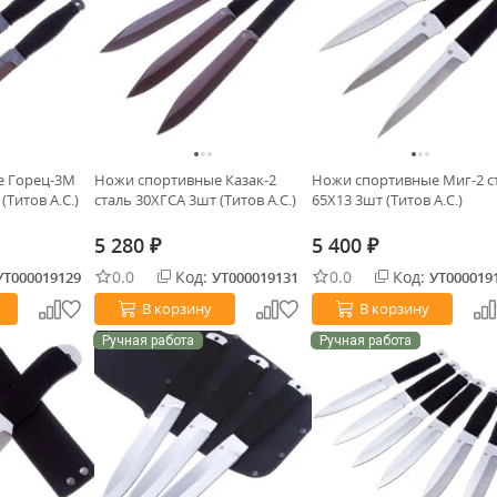
е Горец-3М
Ножи спортивные Казак-2
Ножи спортивные Миг-2 с
(Титов А.С.)
сталь 30ХГСА 3шт (Титов А.С.)
65Х13 3шт (Титов А.С.)
5 280
5 400
₽
₽
0.0
Код:
0.0
Код:
УТ000019129
УТ000019131
УТ000019
В корзину
В корзину
Ручная работа
Ручная работа