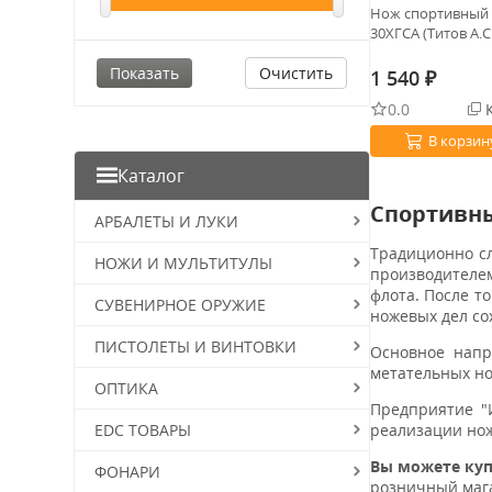
Нож спортивный 
30ХГСА (Титов А.С.
Очистить
1 540
₽
0.0
К
В корзин
Каталог
Спортивны
АРБАЛЕТЫ И ЛУКИ
Традиционно сл
НОЖИ И МУЛЬТИТУЛЫ
производителем
флота. После т
СУВЕНИРНОЕ ОРУЖИЕ
ножевых дел со
ПИСТОЛЕТЫ И ВИНТОВКИ
Основное напр
метательных но
ОПТИКА
Предприятие "
EDC ТОВАРЫ
реализации нож
Вы можете ку
ФОНАРИ
розничный мага