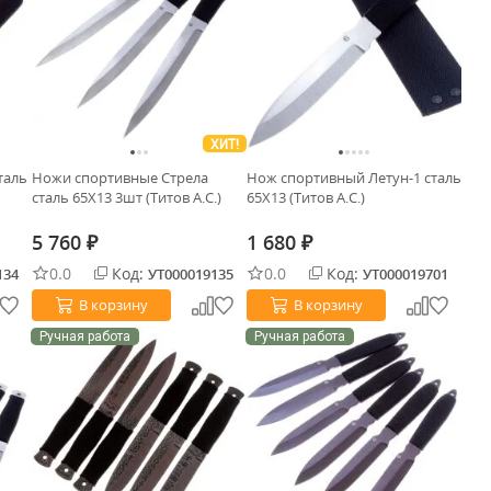
ХИТ!
таль
Ножи спортивные Стрела
Нож спортивный Летун-1 сталь
сталь 65Х13 3шт (Титов А.С.)
65Х13 (Титов А.С.)
5 760
1 680
₽
₽
0.0
Код:
0.0
Код:
134
УТ000019135
УТ000019701
В корзину
В корзину
Ручная работа
Ручная работа