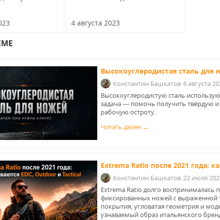
023
4 августа 2023
ЕМЕ
Высокоуглеродистая сталь для 
Константин Башкатов
6 августа 20
Высокоуглеродистую сталь используют 
задача — помочь получить твёрдую и
рабочую остроту.
Читать далее →
Extrema Ratio после 2021 года: к
Константин Башкатов
22 июля 202
Extrema Ratio долго воспринималась 
фиксированных ножей с выраженной т
покрытия, угловатая геометрия и мо
узнаваемый образ итальянского брен