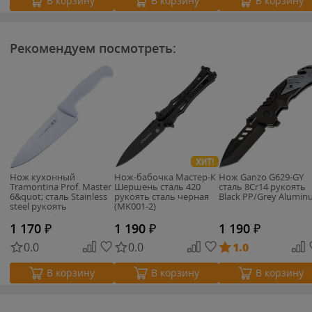
В корзину
В корзину
В корзину
Рекомендуем посмотреть:
ХИТ!
Нож кухонный
Нож-бабочка Мастер-К
Нож Ganzo G629-GY
Tramontina Prof. Master
Шершень сталь 420
cталь 8Cr14 рукоять
6&quot; сталь Stainless
рукоять сталь черная
Black PP/Grey Alumi
steel рукоять
(MK001-2)
поликарбонат
(24609/086)
1 170
₽
1 190
₽
1 190
₽
0.0
0.0
1.0
В корзину
В корзину
В корзину