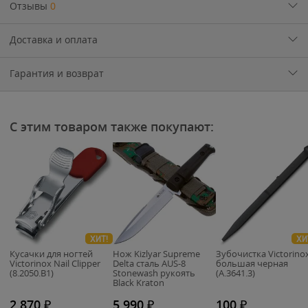
Отзывы
0
Доставка и оплата
Гарантия и возврат
С этим товаром также покупают:
ХИТ!
ХИ
Кусачки для ногтей
Нож Kizlyar Supreme
Зубочистка Victorino
Victorinox Nail Clipper
Delta сталь AUS-8
большая черная
(8.2050.B1)
Stonewash рукоять
(A.3641.3)
Black Kraton
2 870
₽
5 990
₽
100
₽