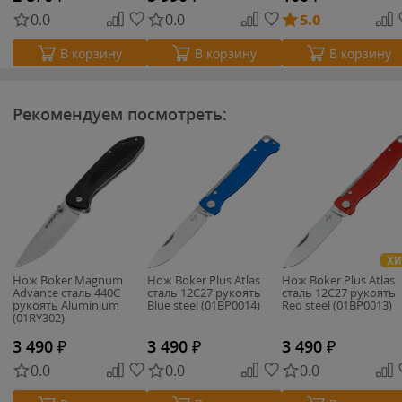
0.0
0.0
5.0
В корзину
В корзину
В корзину
Рекомендуем посмотреть:
ХИ
Нож Boker Magnum
Нож Boker Plus Atlas
Нож Boker Plus Atlas
Advance сталь 440C
сталь 12C27 рукоять
сталь 12C27 рукоять
рукоять Aluminium
Blue steel (01BP0014)
Red steel (01BP0013)
(01RY302)
3 490
₽
3 490
₽
3 490
₽
0.0
0.0
0.0