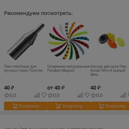
Рекомендуем посмотреть:
Пин Interloper для
Оперение натуральное
Киссер для лука Flex
лучных стрел Толстяк
Parabol 4&quot;
Kisser Mini-K малый
8мм
40
₽
от 40
₽
40
₽
0.0
0.0
0.0
В корзину
В корзину
В корзину