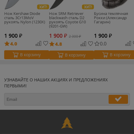
ХИТ!
ХИТ!
Нож Kershaw Diode
Нож SRM Retriever
Бусина темлячная
сталь 3Cr13MoV
blackwash сталь D2
Рокки (Александр
рукоять Nylon (1230X)
рукоять Coyote G10
Гагарин)
(9201-GW)
1 900
₽
1 900
₽
1 900
₽
2 300
₽
4.0
0.0
4.8
В корзину
В корзину
В корзину
УЗНАВАЙТЕ О НАШИХ АКЦИЯХ И ПРЕДЛОЖЕНИЯХ
ПЕРВЫМИ!