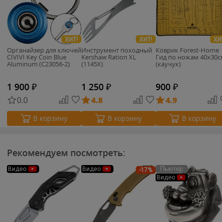
ХИТ!
ХИТ!
ХИ
Органайзер для ключей
Инструмент походный
Коврик Forest-Home
CIVIVI Key Coin Blue
Kershaw Ration XL
Гид по ножам 40х30с
Aluminum (C23056-2)
(1145X)
(каучук)
1 900
₽
1 250
₽
900
₽
0.0
4.8
4.9
В корзину
В корзину
В корзину
Рекомендуем посмотреть:
Пьютер
Видео
Видео
-17%
Видео