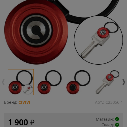
Бренд:
CIVIVI
Арт.:
C23056-1
Магазин:
1 900
₽
Склад: