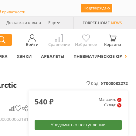
Подтверждаю
й приватности
.
Доставка и оплата
Еще
FOREST-HOME.
NEWS
Войти
Сравнение
Избранное
Корзина
ЯКА
ХЭНКИ
АРБАЛЕТЫ
ПНЕВМАТИЧЕСКОЕ ОРУЖИЕ
rctic
Код:
УТ000032272
540
Магазин:
₽
Склад:
000000062181
Уведомить о поступлении