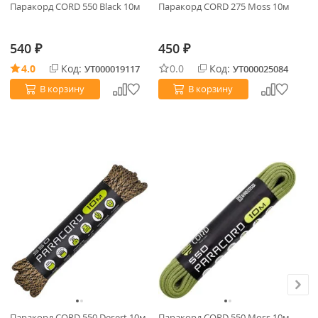
Паракорд CORD 550 Black 10м
Паракорд CORD 275 Moss 10м
Эл
3м
540
450
4
₽
₽
4.0
Код:
0.0
Код:
УТ000019117
УТ000025084
В корзину
В корзину
Паракорд CORD 550 Desert 10м
Паракорд CORD 550 Moss 10м
Па