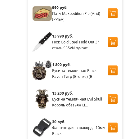
990 руб.
Патч Maxpedition Pie (Arid)
(PPIEA)
13 990 руб.
Нож Cold Steel Hold Out 3"
сталь S35VN рукоят...
1 800 руб.
Бусина темлячная Black
Raven Тигр (Bronze) (B...
13 200 руб.
Бусина темлячная Evil Skull
Король обезьян Li...
30 руб.
Фастекс для паракорда 10мм
Black