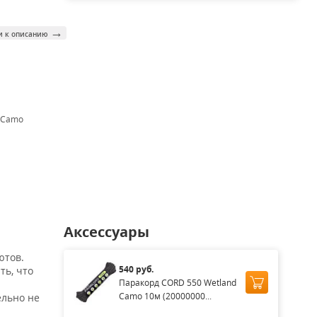
→
и к описанию
c Camo
Аксессуары
ютов.
540 руб.
ть, что
Паракорд CORD 550 Wetland
Camo 10м (20000000...
ельно не