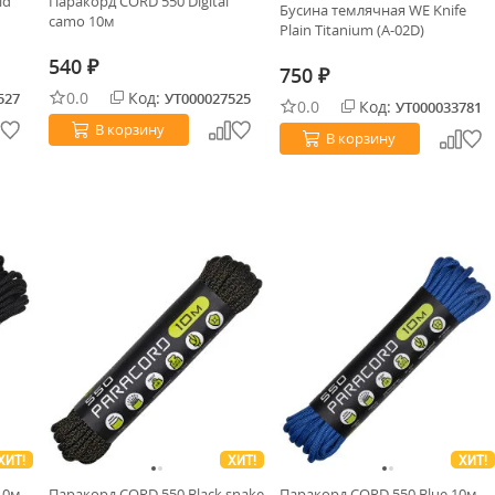
ld
Паракорд CORD 550 Digital
Бусина темлячная WE Knife
camo 10м
Plain Titanium (A-02D)
540
₽
750
₽
0.0
Код:
527
УТ000027525
0.0
Код:
УТ000033781
В корзину
В корзину
ХИТ!
ХИТ!
ХИТ!
10м
Паракорд CORD 550 Black snake
Паракорд CORD 550 Blue 10м