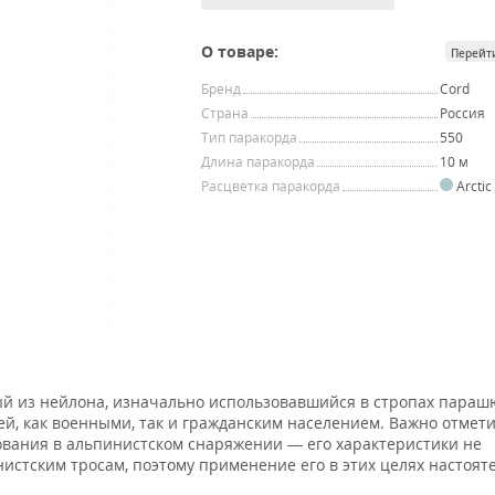
О товаре:
Перейт
Бренд
Cord
Страна
Россия
Тип паракорда
550
Длина паракорда
10 м
Расцветка паракорда
Arcti
ый из нейлона, изначально использовавшийся в стропах параш
й, как военными, так и гражданским населением. Важно отмети
ования в альпинистском снаряжении — его характеристики не
истским тросам, поэтому применение его в этих целях настоят