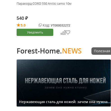
Паракорд CORD 550 Arctic camo 10м
540
₽
5.0
Код:
УТ000032272
Уведомить
Forest-Home.
NEWS
Полезная
Нержавеющая сталь для ножей: зачем она нужна...