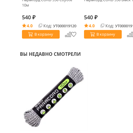
10м
540
540
₽
₽
0020543
4.0
Код:
4.0
Код:
УТ000019120
УТ000019
В корзину
В корзину
ВЫ НЕДАВНО СМОТРЕЛИ