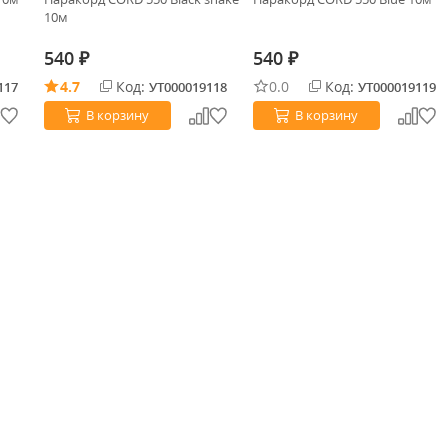
10м
540
540
₽
₽
4.7
Код:
0.0
Код:
117
УТ000019118
УТ000019119
В корзину
В корзину