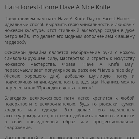
Патч Forest-Home Have A Nice Knife
Представляем вам патч Have A Knife Day от Forest-Home —
идеальный способ выразить свою уникальность и любовь к
ножевой культуре. Этот стильный аксессуар создан в духе
ретро-вейв, что делает его модным дополнением к вашему
гардеробу.
Основной дизайна является изображение руки с ножом,
символизирующее силу, мастерство и страсть к искусству
ножевого мастерства. Фраза "Have A Knife Day"
переосмысливает популярное выражение "Have a nice day"
(Желаю хорошего дня), добавляя шутливую нотку и
подчеркивая индивидуальность владельца. Надпись можно
перевести как "Проведите день с ножом".
Благодаря велкро-основе патч легко крепится к любой
поверхности с велкро-панелью, будь то рюкзаки, сумки,
холдеры или одежда. Это делает его идеальным
аксессуаром для тех, кто хочет добавить немного личности
в свой повседневный образ или профессиональное
снаряжение.
Изготовленный из высококачественных материалов, этот