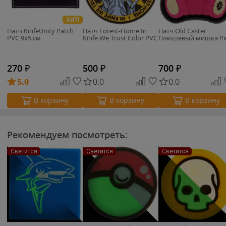
ХИТ!
Патч KnifeUnity Patch
Патч Forest-Home In
Патч Old Caster
PVC 9x5 см
Knife We Trust Color PVC
Плюшевый мишка Pi
270
₽
500
₽
700
₽
5.0
0.0
0.0
В корзину
В корзину
В корзину
Рекомендуем посмотреть:
Светится
Светится
Светится