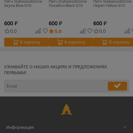
Патч Stabwoodstone
Патч Stabwoodstone
Патч Stabwoodstone
Акула Blue G10
Покебол Black G10
Череп Yellow G10
600
₽
600
₽
600
₽
0.0
5.0
0.0
В корзину
В корзину
В корзину
УЗНАВАЙТЕ О НАШИХ АКЦИЯХ И ПРЕДЛОЖЕНИЯХ
ПЕРВЫМИ!
Информация