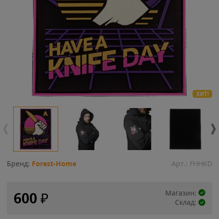
ХИТ!
Бренд:
Forest-Home
Арт.:
FHHKD
Магазин:
600
₽
Склад: