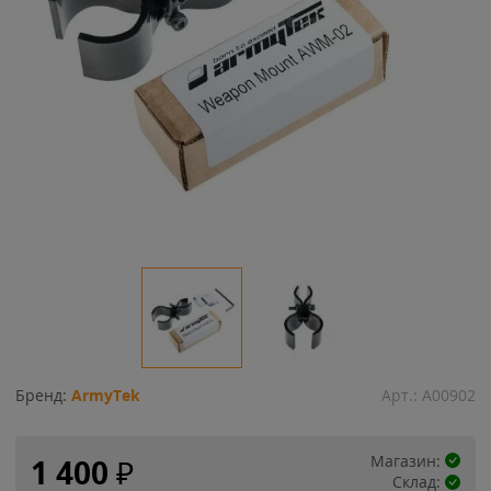
Бренд:
ArmyTek
Арт.:
A00902
Магазин:
1 400
₽
Склад: