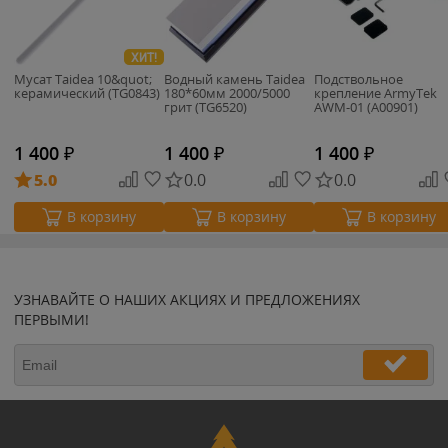
ХИТ!
Мусат Taidea 10&quot;
Водный камень Taidea
Подствольное
керамический (TG0843)
180*60мм 2000/5000
крепление ArmyTek
грит (TG6520)
AWM-01 (A00901)
1 400
₽
1 400
₽
1 400
₽
5.0
0.0
0.0
В корзину
В корзину
В корзину
УЗНАВАЙТЕ О НАШИХ АКЦИЯХ И ПРЕДЛОЖЕНИЯХ
ПЕРВЫМИ!