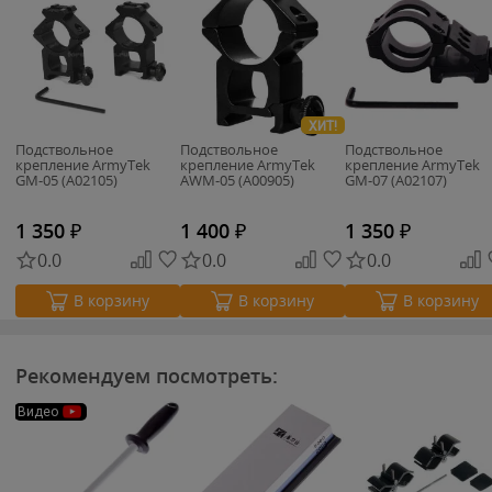
ХИТ!
Подствольное
Подствольное
Подствольное
крепление ArmyTek
крепление ArmyTek
крепление ArmyTek
GM-05 (A02105)
AWM-05 (A00905)
GM-07 (A02107)
1 350
₽
1 400
₽
1 350
₽
0.0
0.0
0.0
В корзину
В корзину
В корзину
Рекомендуем посмотреть:
Видео