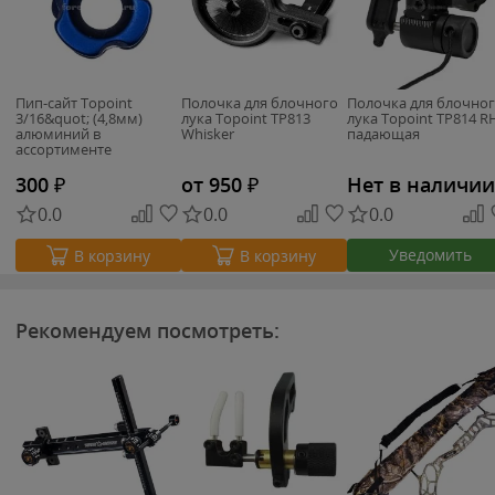
Пип-сайт Topoint
Полочка для блочного
Полочка для блочно
3/16&quot; (4,8мм)
лука Topoint TP813
лука Topoint TP814 R
алюминий в
Whisker
падающая
ассортименте
300
₽
от 950
₽
Нет в наличии
0.0
0.0
0.0
Уведомить
В корзину
В корзину
Рекомендуем посмотреть: