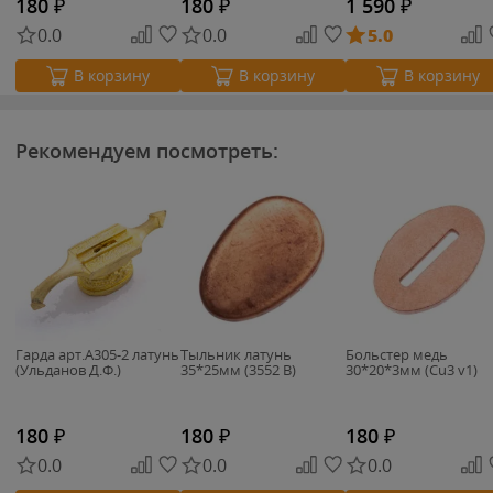
180
₽
180
₽
1 590
₽
0.0
0.0
5.0
В корзину
В корзину
В корзину
Рекомендуем посмотреть:
Гарда арт.А305-2 латунь
Тыльник латунь
Больстер медь
(Ульданов Д.Ф.)
35*25мм (3552 B)
30*20*3мм (Cu3 v1)
180
₽
180
₽
180
₽
0.0
0.0
0.0