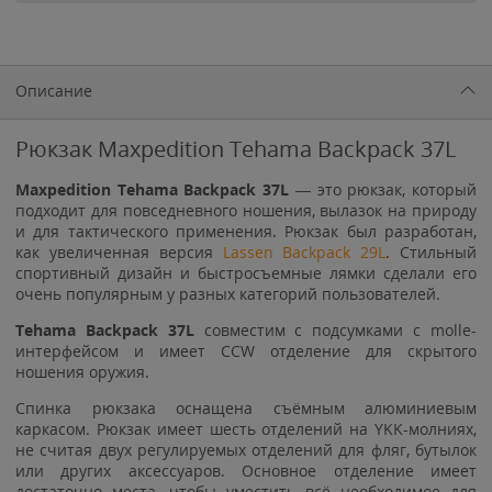
Описание
Рюкзак Maxpedition Tehama Backpack 37L
Maxpedition Tehama Backpack 37L
— это рюкзак, который
подходит для повседневного ношения, вылазок на природу
и для тактического применения. Рюкзак был разработан,
как увеличенная версия
Lassen Backpack 29L
. Стильный
спортивный дизайн и быстросъемные лямки сделали его
очень популярным у разных категорий пользователей.
Tehama Backpack 37L
совместим с подсумками с molle-
интерфейсом и имеет CCW отделение для скрытого
ношения оружия.
Спинка рюкзака оснащена съёмным алюминиевым
каркасом. Рюкзак имеет шесть отделений на YKK-молниях,
не считая двух регулируемых отделений для фляг, бутылок
или других аксессуаров. Основное отделение имеет
достаточно места, чтобы уместить всё необходимое для