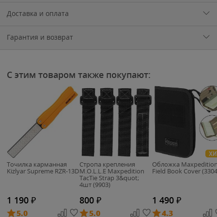
Доставка и оплата
Гарантия и возврат
С этим товаром также покупают:
ХИ
Точилка карманная
Стропа крепления
Обложка Maxpeditio
Kizlyar Supreme RZR-13D
M.O.L.L.E Maxpedition
Field Book Cover (3304
TacTie Strap 3&quot;
4шт (9903)
1 190
₽
800
₽
1 490
₽
5.0
5.0
4.3