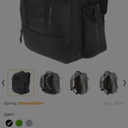
Бренд:
Maxpedition
Арт.:
0516
Цвет: