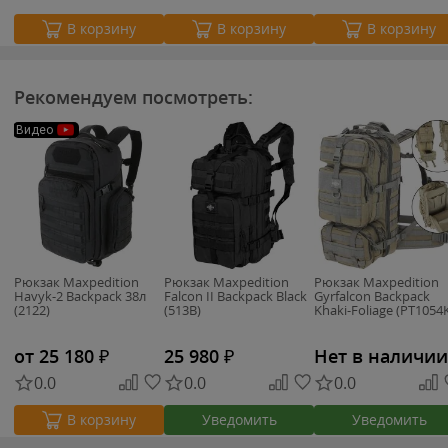
В корзину
В корзину
В корзину
Рекомендуем посмотреть:
Видео
Рюкзак Maxpedition
Рюкзак Maxpedition
Рюкзак Maxpedition
Havyk-2 Backpack 38л
Falcon II Backpack Black
Gyrfalcon Backpack
(2122)
(513B)
Khaki-Foliage (PT1054
от 25 180
₽
25 980
₽
Нет в наличии
0.0
0.0
0.0
Уведомить
Уведомить
В корзину