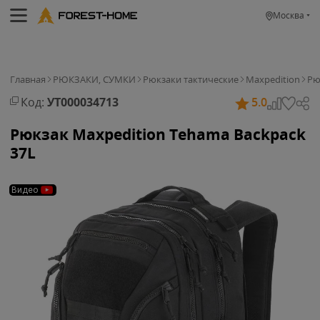
Москва
Главная
РЮКЗАКИ, СУМКИ
Рюкзаки тактические
Maxpedition
Рю
Код:
УТ000034713
5.0
Рюкзак Maxpedition Tehama Backpack
37L
Видео