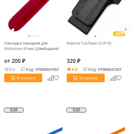
ХИТ!
Накладка передняя для
Клипса TuoTown CLIP-01
Бу
Victorinox 91мм (Швейцария)
Ta
от
200
320
4
₽
₽
0.0
Код:
4.0
Код:
УТ000031957
УТ000031207
В корзину
В корзину
G10
G10