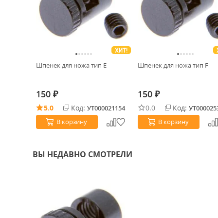
ХИТ!
Шпенек для ножа тип E
Шпенек для ножа тип F
150
150
₽
₽
5.0
Код:
0.0
Код:
УТ000021154
УТ000025
В корзину
В корзину
ВЫ НЕДАВНО СМОТРЕЛИ