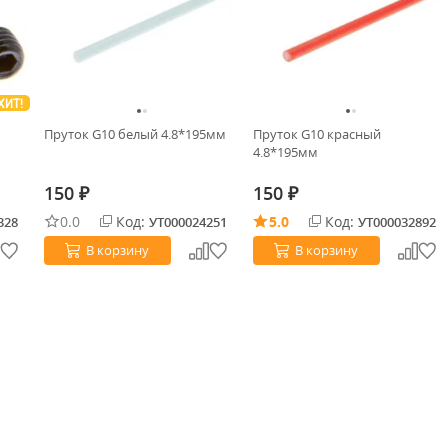
ХИТ!
Пруток G10 белый 4.8*195мм
Пруток G10 красный
4.8*195мм
150
150
₽
₽
0.0
Код:
5.0
Код:
328
УТ000024251
УТ000032892
В корзину
В корзину