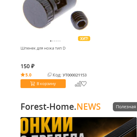
ХИТ!
Шпенек для ножа тип D
150
₽
5.0
Код:
УТ000021153
В корзину
Forest-Home.
NEWS
Полезная