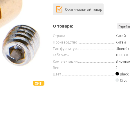
Оригинальный товар
О товаре:
Перейт
Страна
Китай
Производство
Китай
Тип фурнитуры
Шпенёк
Габариты
10 × 7 ×
Комплектация
В компл
Вес
2 г
Цвет
Black
Silver
ХИТ!