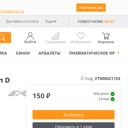
Подтверждаю
й приватности
.
Доставка и оплата
Еще
FOREST-HOME.
NEWS
Войти
Сравнение
Избранное
Корзина
ЯКА
ХЭНКИ
АРБАЛЕТЫ
ПНЕВМАТИЧЕСКОЕ ОРУЖИЕ
п D
Код:
УТ000021153
150
Магазин:
₽
Склад:
В корзину
Оформить в 1 клик