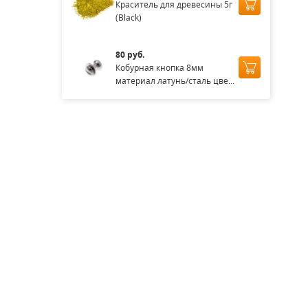
Краситель для древесины 5г
(Black)
80 руб.
Кобурная кнопка 8мм
материал латунь/сталь цве...