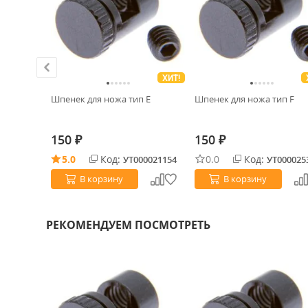
ХИТ!
 мкм MB-
Шпенек для ножа тип E
Шпенек для ножа тип F
а
з)
150
150
₽
₽
5.0
Код:
0.0
Код:
0031758
УТ000021154
УТ000025
В корзину
В корзину
РЕКОМЕНДУЕМ ПОСМОТРЕТЬ