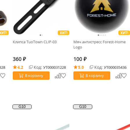
ХИТ!
ХИТ!
ХИТ!
Клипса TuoTown CLIP-03
Мяч антистресс Forest-Home
Logo
360
100
₽
₽
4.2
Код:
5.0
Код:
328
УТ000031228
УТ000035436
В корзину
В корзину
G10
G10