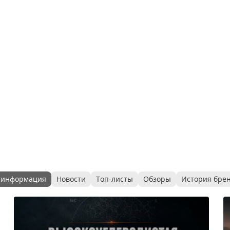
 информация
Новости
Топ-листы
Обзоры
История бре