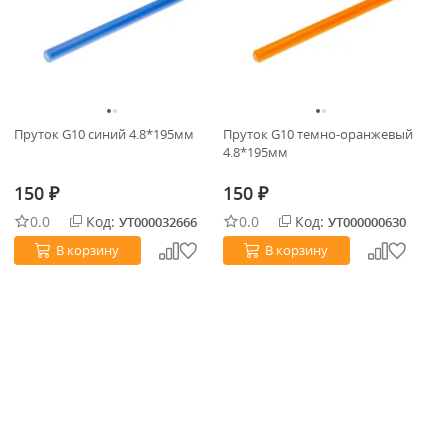
Пруток G10 синий 4.8*195мм
Пруток G10 темно-оранжевый
4.8*195мм
150
150
₽
₽
0.0
Код:
0.0
Код:
УТ000032666
УТ000000630
В корзину
В корзину