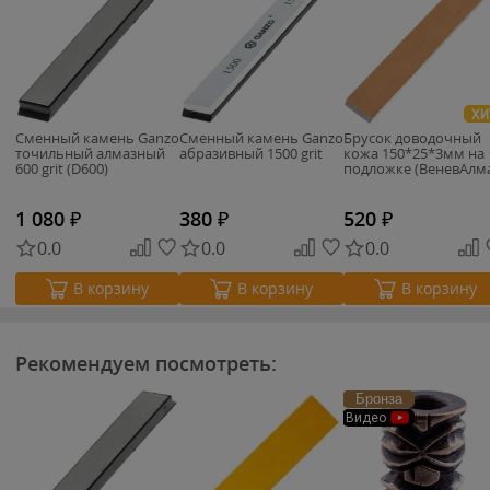
ХИ
Сменный камень Ganzo
Сменный камень Ganzo
Брусок доводочный
точильный алмазный
абразивный 1500 grit
кожа 150*25*3мм на
600 grit (D600)
подложке (ВеневАлма
1 080
₽
380
₽
520
₽
0.0
0.0
0.0
В корзину
В корзину
В корзину
Рекомендуем посмотреть:
Бронза
Видео