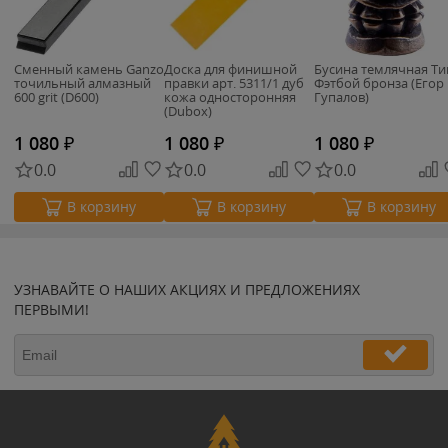
Сменный камень Ganzo
Доска для финишной
Бусина темлячная Ти
точильный алмазный
правки арт. 5311/1 дуб
Фэтбой бронза (Егор
600 grit (D600)
кожа односторонняя
Гупалов)
(Dubox)
1 080
₽
1 080
₽
1 080
₽
0.0
0.0
0.0
В корзину
В корзину
В корзину
УЗНАВАЙТЕ О НАШИХ АКЦИЯХ И ПРЕДЛОЖЕНИЯХ
ПЕРВЫМИ!