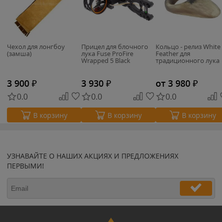
Чехол для лонгбоу
Прицел для блочного
Кольцо - релиз White
(замша)
лука Fuse ProFire
Feather для
Wrapped 5 Black
традиционного лука
3 900
₽
3 930
₽
от 3 980
₽
0.0
0.0
0.0
В корзину
В корзину
В корзину
УЗНАВАЙТЕ О НАШИХ АКЦИЯХ И ПРЕДЛОЖЕНИЯХ
ПЕРВЫМИ!