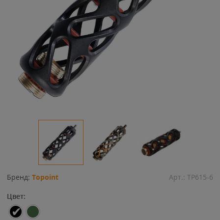
Бренд:
Topoint
Арт.:
TP615-6
Цвет: