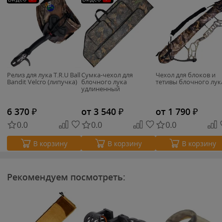
Релиз для лука T.R.U Ball
Сумка-чехол для
Чехол для блоков и
Bandit Velcro (липучка)
блочного лука
тетивы блочного лук
удлиненный
6 370
₽
от 3 540
₽
от 1 790
₽
0.0
0.0
0.0
В корзину
В корзину
В корзину
Рекомендуем посмотреть: