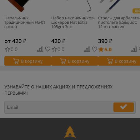
ХИ
Напальчник
Набор наконечников-
Стрелы для арбалета-
традиционный FG-01
шокеров Flat Extra
пистолета 6,5&quot;
(кожа)
105grn 3шт
12шт пластик
от 420
₽
420
₽
390
₽
0.0
0.0
5.0
В корзину
В корзину
В корзину
УЗНАВАЙТЕ О НАШИХ АКЦИЯХ И ПРЕДЛОЖЕНИЯХ
ПЕРВЫМИ!