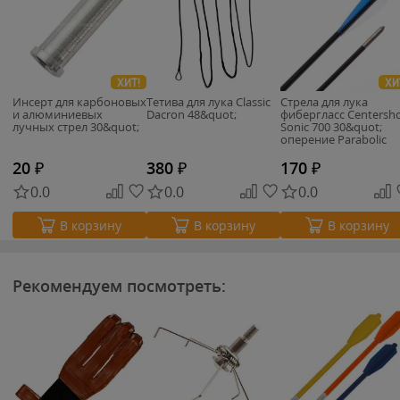
ХИТ!
ХИ
Инсерт для карбоновых
Тетива для лука Classic
Стрела для лука
и алюминиевых
Dacron 48&quot;
фибергласс Centersh
лучных стрел 30&quot;
Sonic 700 30&quot;
оперение Parabolic
3&quot;
20
₽
380
₽
170
₽
0.0
0.0
0.0
В корзину
В корзину
В корзину
Рекомендуем посмотреть: