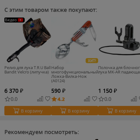
С этим товаром также покупают:
Видео
ХИТ!
Релиз для лука T.R.U Ball
Набор
Полочка для блочно
Bandit Velcro (липучка)
многофункциональный
лука MK-AR падающа
Ложка-Вилка-Нож
(А0124)
6 370
₽
590
₽
1 150
₽
0.0
4.2
0.0
В корзину
В корзину
В корзину
Рекомендуем посмотреть: