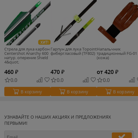
ХИТ!
Стрела для лука карбон
Гарпун для лука Topoint
Напальчник
Centershot Anarchy 600
фибергласовый (TF802)
традиционный FG-01
натур. оперение Shield
(кожа)
4&quot;
460
₽
470
₽
от 420
₽
0.0
0.0
0.0
В корзину
В корзину
В корзину
УЗНАВАЙТЕ О НАШИХ АКЦИЯХ И ПРЕДЛОЖЕНИЯХ
ПЕРВЫМИ!