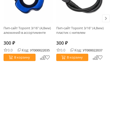
Пип-сайт Topoint 3/16" (4,8мм)
Пип-сайт Topoint 3/16" (4,8мм)
Ст
алюминий в ассортименте
пластик с нипелем
St
300
300
3
₽
₽
0.0
Код:
0.0
Код:
УТ000022035
УТ000022037
В корзину
В корзину