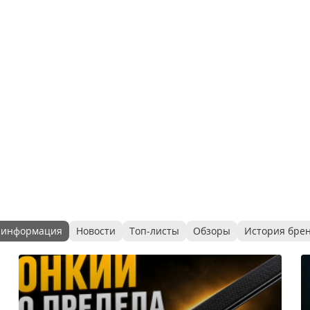
 информация
Новости
Топ-листы
Обзоры
История бре