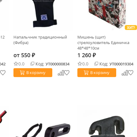
ХИТ!
412
Напальчник традиционный
Мишень (щит)
(Фибра)
стрелоуловитель Единичка
48*48*10см
от
550
1 260
₽
₽
0.0
Код:
0.0
Код:
042
УТ000000834
УТ000019304
В корзину
В корзину