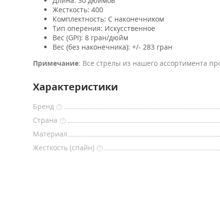
Длина: 30 дюймов
Жесткость: 400
Комплектность: С наконечником
Тип оперения: Искусственное
Вес (GPI): 8 гран/дюйм
Вес (без наконечника): +/- 283 гран
Примечание
: Все стрелы из нашего ассортимента п
Характеристики
Бренд
?
Страна
?
Материал
Жесткость (спайн)
?