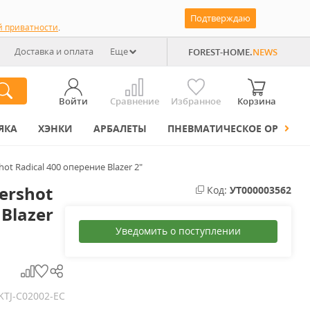
Подтверждаю
й приватности
.
Доставка и оплата
Еще
FOREST-HOME.
NEWS
Войти
Сравнение
Избранное
Корзина
ЯКА
ХЭНКИ
АРБАЛЕТЫ
ПНЕВМАТИЧЕСКОЕ ОРУЖИЕ
ot Radical 400 оперение Blazer 2"
ershot
Код:
УТ000003562
 Blazer
Уведомить о поступлении
JKTJ-C02002-EC