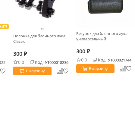
ХИТ!
Бегунок для блочного лука
Полочка для блочного лука
универсальный
Classic
300
₽
300
₽
0.0
Код:
УТ000021744
0.0
Код:
922
УТ000018236
В корзину
В корзину