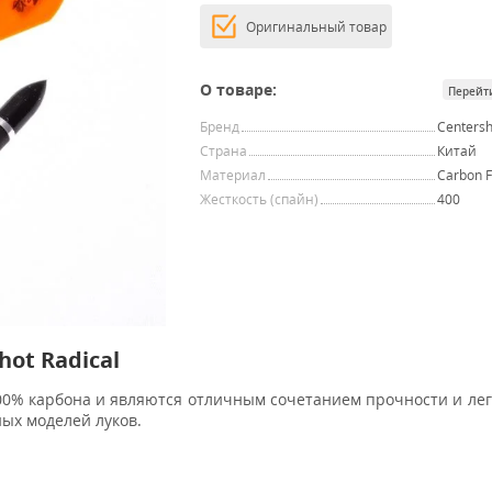
Оригинальный товар
О товаре:
Перейт
Бренд
Centersh
Страна
Китай
Материал
Carbon F
Жесткость (спайн)
400
hot Radical
00% карбона и являются отличным сочетанием прочности и лег
ных моделей луков.