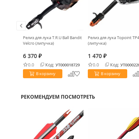
ic Dacron
Релиз для лука T.R.U Ball Bandit
Релиз для лука Topoint TP
Velcro (липучка)
(липучка)
6 370
1 470
₽
₽
0.0
Код:
0.0
Код:
0018847
УТ000018729
УТ000022
В корзину
В корзину
РЕКОМЕНДУЕМ ПОСМОТРЕТЬ