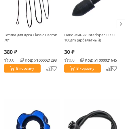
Тетива для лука Classic Dacron
Наконечник Interloper 11/32
За
70"
100grn (арбалетный)
FI
380
30
₽
₽
о
0.0
Код:
0.0
Код:
УТ000021293
УТ000021645
В корзину
В корзину