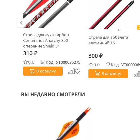
Стрела для лука карбон
Cobra R9
Стрела для арбалета
Centershot Anarchy 350
алюминий 16"
оперение Shield 3"
310
₽
300
₽
0.0
Код:
УТ000035275
0.0
Код:
0023863
УТ000006
В корзину
В корзину
ВЫ НЕДАВНО СМОТРЕЛИ