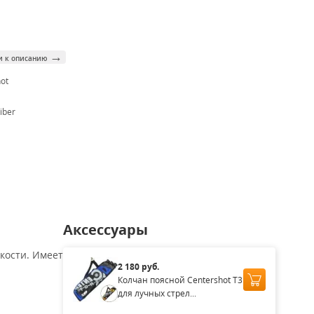
→
и к описанию
ot
iber
Аксессуары
кости. Имеет
2 180 руб.
Колчан поясной Centershot T3
для лучных стрел...