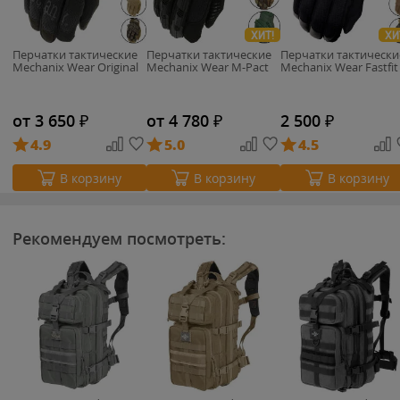
ХИТ!
ХИ
Перчатки тактические
Перчатки тактические
Перчатки тактически
Mechanix Wear Original
Mechanix Wear M-Pact
Mechanix Wear Fastfit
от 3 650
₽
от 4 780
₽
2 500
₽
4.9
5.0
4.5
В корзину
В корзину
В корзину
Рекомендуем посмотреть: