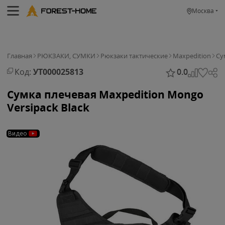
Москва
Главная
РЮКЗАКИ, СУМКИ
Рюкзаки тактические
Maxpedition
Су
Код:
УТ000025813
0.0
Сумка плечевая Maxpedition Mongo
Versipack Black
Видео