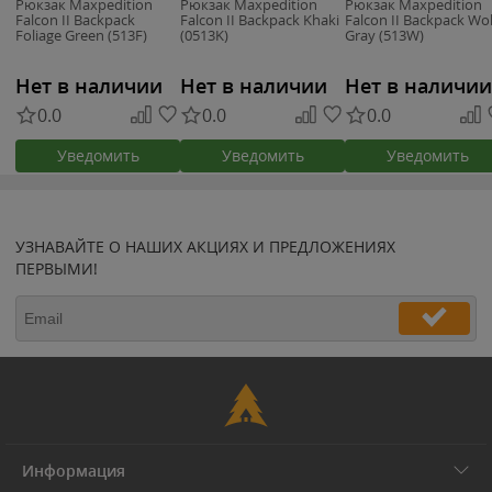
Рюкзак Maxpedition
Рюкзак Maxpedition
Рюкзак Maxpedition
Falcon II Backpack
Falcon II Backpack Khaki
Falcon II Backpack Wol
Foliage Green (513F)
(0513K)
Gray (513W)
Нет в наличии
Нет в наличии
Нет в наличии
0.0
0.0
0.0
Уведомить
Уведомить
Уведомить
УЗНАВАЙТЕ О НАШИХ АКЦИЯХ И ПРЕДЛОЖЕНИЯХ
ПЕРВЫМИ!
Информация