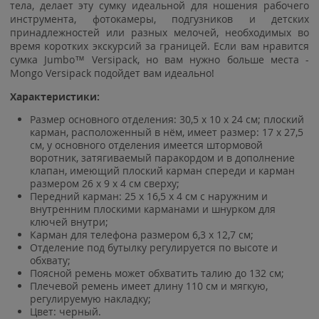
тела, делает эту сумку идеальной для ношения рабочего
инструмента, фотокамеры, подгузников и детских
принадлежностей или разных мелочей, необходимых во
время коротких экскурсий за границей. Если вам нравится
сумка Jumbo™ Versipack, но вам нужно больше места -
Mongo Versipack подойдет вам идеально!
Характеристики:
Размер основного отделения: 30,5 х 10 х 24 см; плоский
карман, расположенный в нём, имеет размер: 17 х 27,5
см, у основного отделения имеется штормовой
воротник, затягиваемый паракордом и в дополнение
клапан, имеющий плоский карман спереди и карман
размером 26 х 9 х 4 см сверху;
Передний карман: 25 х 16,5 х 4 см с наружним и
внутренним плоскими карманами и шнурком для
ключей внутри;
Карман для телефона размером 6,3 х 12,7 см;
Отделение под бутылку регулируется по высоте и
обхвату;
Поясной ремень может обхватить талию до 132 см;
Плечевой ремень имеет длину 110 см и мягкую,
регулируемую накладку;
Цвет: черный.