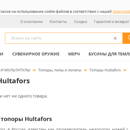
гласие на использование cookie-файлов в соответствии с нашей
политико
О компании
Контакты
Скидки
Гарантия и возврат
КИ
СУВЕНИРНОЕ ОРУЖИЕ
МЕРЧ
БУСИНЫ ДЛЯ ТЕМЛ
 И МУЛЬТИТУЛЫ
Топоры, пилы и лопаты
Топоры Hultafors
ultafors
и нет ни одного товара.
топоры Hultafors
ors в России известен как производитель недорогих ножей 