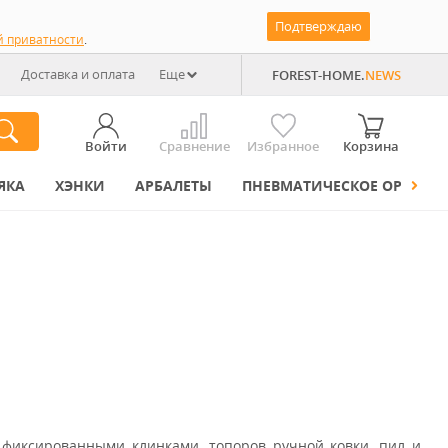
Подтверждаю
й приватности
.
Доставка и оплата
Еще
FOREST-HOME.
NEWS
Войти
Сравнение
Избранное
Корзина
ЯКА
ХЭНКИ
АРБАЛЕТЫ
ПНЕВМАТИЧЕСКОЕ ОРУЖИЕ
с фиксированными клинками, топоров ручной ковки, пил и