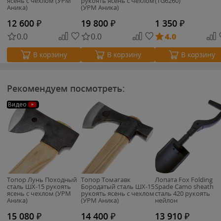
ясень с чехлом (УРМ
рукоять ясень с чехлом
(TG6260)
Аника)
(УРМ Аника)
12 600
₽
19 800
₽
1 350
₽
0.0
0.0
4.0
В корзину
В корзину
В корзину
Рекомендуем посмотреть:
Видео
Топор Лунь Походный
Топор Томагавк
Лопата Fox Folding
сталь ШХ-15 рукоять
Бородатый сталь ШХ-15
Spade Camo sheath
ясень с чехлом (УРМ
рукоять ясень с чехлом
сталь 420 рукоять
Аника)
(УРМ Аника)
нейлон
15 080
₽
14 400
₽
13 910
₽