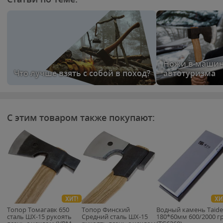
Ножи в машину
Что лучше взять с собой в поход?
автотуризма
С этим товаром также покупают:
ХИТ!
ХИ
Топор Томагавк 650
Топор Финский
Водный камень Taide
сталь ШХ-15 рукоять
Средний сталь ШХ-15
180*60мм 600/2000 г