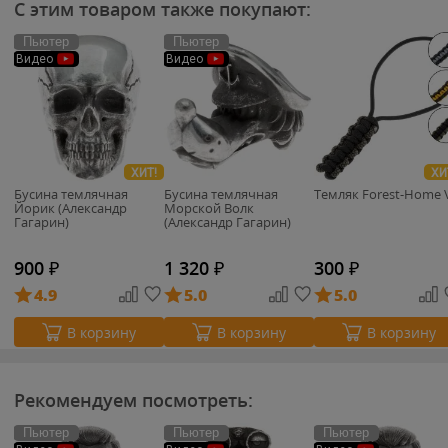
С этим товаром также покупают:
Пьютер
Пьютер
Видео
Видео
ХИТ!
ХИ
Бусина темлячная
Бусина темлячная
Темляк Forest-Home 
Йорик (Александр
Морской Волк
Гагарин)
(Александр Гагарин)
900
₽
1 320
₽
300
₽
4.9
5.0
5.0
В корзину
В корзину
В корзину
Рекомендуем посмотреть:
Пьютер
Пьютер
Пьютер