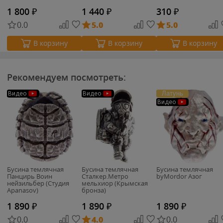
1 800
₽
1 440
₽
310
₽
0.0
5.0
5.0
В корзину
В корзину
В корзину
Рекомендуем посмотреть:
Латунь
Видео
Видео
Видео
Бусина темлячная
Бусина темлячная
Бусина темлячная
Панцирь Воин
Сталкер.Метро
byMordor Азог
нейзильбер (Студия
мельхиор (Крымская
Apanasov)
бронза)
1 890
₽
1 890
₽
1 890
₽
0.0
4.0
0.0