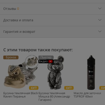
Отзывы
0
Доставка и оплата
Гарантия и возврат
С этим товаром также покупают:
Бронза
Пьютер
Видео
ХИТ!
ХИТ!
ХИ
Бусина темлячная Black
Бусина темлячная
Масло для заточки
Raven Пиранья
Мишка 80 (Александр
TSPROF 60мл
Гагарин)