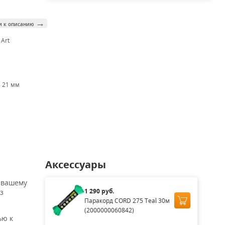
→
и к описанию
 Art
× 21 мм
Аксессуары
т вашему
1 290 руб.
з
Паракорд CORD 275 Teal 30м
(2000000060842)
ью к