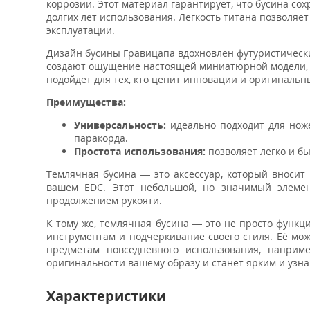
коррозии. Этот материал гарантирует, что бусина с
долгих лет использования. Легкость титана позволяет
эксплуатации.
Дизайн бусины Гравицапа вдохновлен футуристичес
создают ощущение настоящей миниатюрной модели, ч
подойдет для тех, кто ценит инновации и оригинальн
Преимущества:
Универсальность:
идеально подходит для ноже
паракорда.
Простота использования:
позволяет легко и бы
Темлячная бусина — это аксессуар, который вносит
вашем EDC. Этот небольшой, но значимый элемен
продолжением рукояти.
К тому же, темлячная бусина — это не просто функц
инструментам и подчеркивание своего стиля. Её мож
предметам повседневного использования, наприме
оригинальности вашему образу и станет ярким и узн
Характеристики