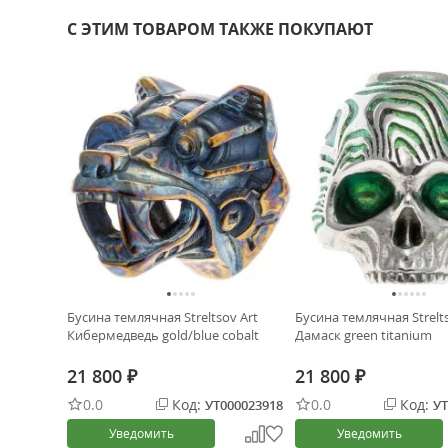
С ЭТИМ ТОВАРОМ ТАКЖЕ ПОКУПАЮТ
Бусина темлячная Streltsov Art
Бусина темлячная Strelt
Кибермедведь gold/blue cobalt
Дамаск green titanium
21 800
21 800
₽
₽
0.0
Код:
0.0
Код:
УТ000023918
УТ
Уведомить
Уведомить