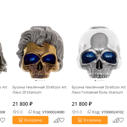
v Art
Бусина темлячная Streltsov Art
Бусина темлячная Streltsov Art
Лаки 20 titanium
Лаки Головная боль titanium
21 800
21 800
₽
₽
0.0
Код:
0.0
Код:
008
УТ000024080
УТ000024102
В корзину
В корзину