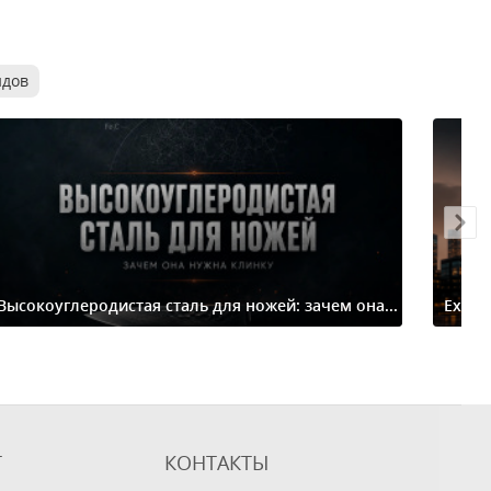
ндов
Высокоуглеродистая сталь для ножей: зачем она...
Extre
Т
КОНТАКТЫ