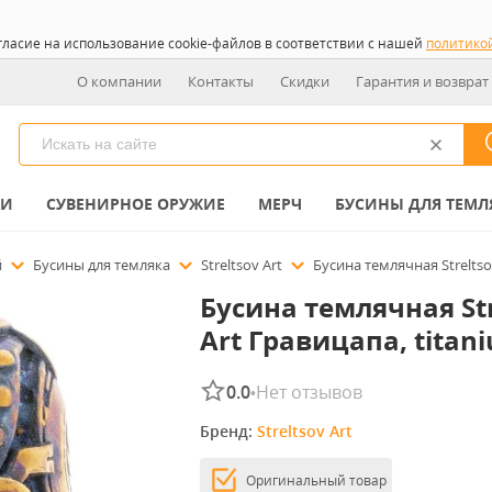
гласие на использование cookie-файлов в соответствии с нашей
политико
О компании
Контакты
Скидки
Гарантия и возврат
КИ
СУВЕНИРНОЕ ОРУЖИЕ
МЕРЧ
БУСИНЫ ДЛЯ ТЕМЛ
й
Бусины для темляка
Streltsov Art
Бусина темлячная Streltso
Бусина темлячная Str
Art Гравицапа, titan
0.0
Нет отзывов
•
Бренд: 
Streltsov Art
Оригинальный товар