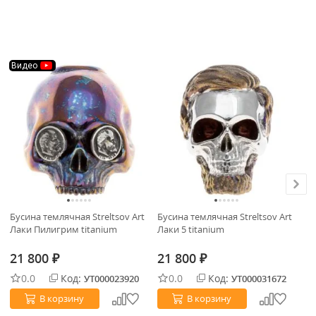
Видео
Бусина темлячная Streltsov Art
Бусина темлячная Streltsov Art
Бу
Лаки Пилигрим titanium
Лаки 5 titanium
Ла
21 800
21 800
2
₽
₽
0.0
Код:
0.0
Код:
УТ000023920
УТ000031672
В корзину
В корзину