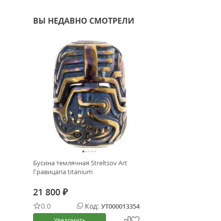
ВЫ НЕДАВНО СМОТРЕЛИ
Бусина темлячная Streltsov Art
Гравицапа titanium
21 800
₽
0.0
Код:
УТ000013354
Уведомить