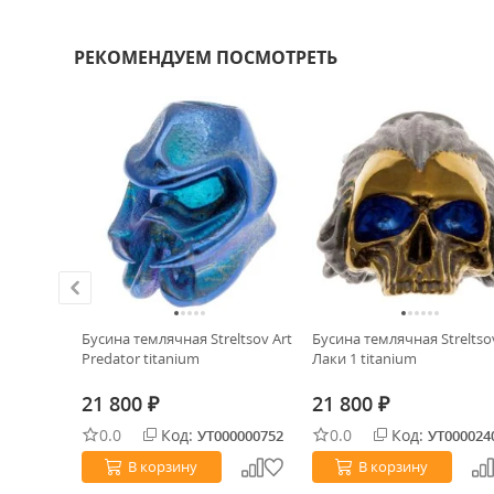
РЕКОМЕНДУЕМ ПОСМОТРЕТЬ
 Caster
Бусина темлячная Streltsov Art
Бусина темлячная Streltso
Predator titanium
Лаки 1 titanium
21 800
21 800
₽
₽
0.0
Код:
0.0
Код:
0034774
УТ000000752
УТ000024
В корзину
В корзину