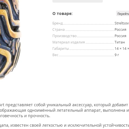
О товаре:
Перейт
Бренд
Streltsov
Страна
Россия
Производство
Россия
Материал изделия
Титан
Габариты
14 × 14 
Вес
9 г
 Art представляет собой уникальный аксессуар, который добави
 изображающая одноимённый летательный аппарат, выполнена и
лговечность и прочность.
цапа, известен своей легкостью и исключительной устойчивост