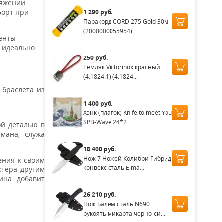
тяжении
форт при
1 290 руб.
Паракорд CORD 275 Gold 30м
(2000000055954)
менты
 идеально
250 руб.
Темляк Victorinox красный
(4.1824.1) (4.1824...
 браслета из
1 400 руб.
Хэнк (платок) Knife to meet You
SPB-Wave 24*2...
ой деталью в
мана, служа
18 400 руб.
Нож 7 Ножей Колибри Гибрид
ения к своим
конвекс сталь Elma...
ктера другим
ина добавит
26 210 руб.
Нож Балем сталь N690
рукоять микарта черно-си...