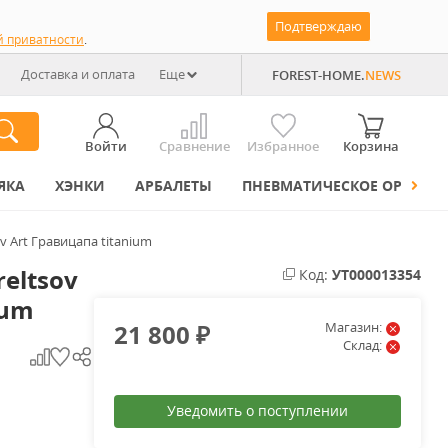
Подтверждаю
й приватности
.
Доставка и оплата
Еще
FOREST-HOME.
NEWS
Войти
Сравнение
Избранное
Корзина
ЯКА
ХЭНКИ
АРБАЛЕТЫ
ПНЕВМАТИЧЕСКОЕ ОРУЖИЕ
v Art Гравицапа titanium
eltsov
Код:
УТ000013354
ium
21 800
Магазин:
₽
Склад:
Уведомить о поступлении