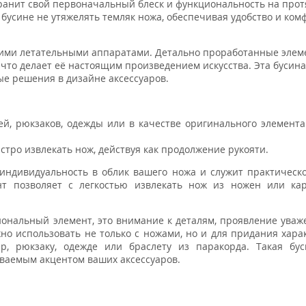
охранит свой первоначальный блеск и функциональность на про
 бусине не утяжелять темляк ножа, обеспечивая удобство и ком
кими летательными аппаратами. Детально проработанные эле
то делает её настоящим произведением искусства. Эта бусина
ые решения в дизайне аксессуаров.
й, рюкзаков, одежды или в качестве оригинального элемента
стро извлекать нож, действуя как продолжение рукояти.
 индивидуальность в облик вашего ножа и служит практическ
т позволяет с легкостью извлекать нож из ножен или кар
иональный элемент, это внимание к деталям, проявление уваж
но использовать не только с ножами, но и для придания хара
р, рюкзаку, одежде или браслету из паракорда. Такая бус
аваемым акцентом ваших аксессуаров.