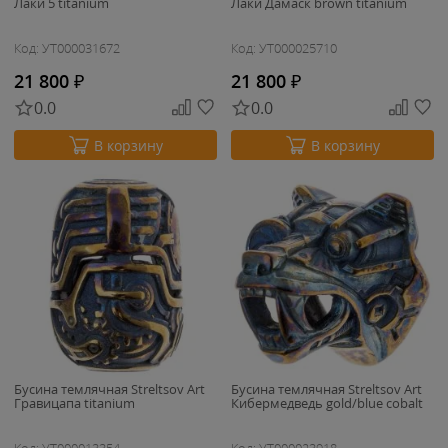
Лаки 5 titanium
Лаки Дамаск brown titanium
Код: УТ000031672
Код: УТ000025710
21 800
₽
21 800
₽
0.0
0.0
В корзину
В корзину
Бусина темлячная Streltsov Art
Бусина темлячная Streltsov Art
Гравицапа titanium
Кибермедведь gold/blue cobalt