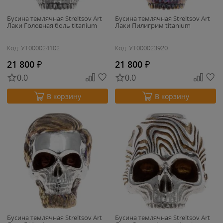
Бусина темлячная Streltsov Art
Бусина темлячная Streltsov Art
Лаки Головная боль titanium
Лаки Пилигрим titanium
Код: УТ000024102
Код: УТ000023920
21 800
₽
21 800
₽
0.0
0.0
В корзину
В корзину
Бусина темлячная Streltsov Art
Бусина темлячная Streltsov Art