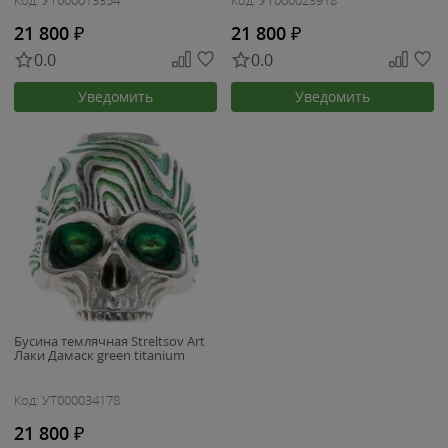
Код: УТ000013354
Код: УТ000023918
21 800
₽
21 800
₽
0.0
0.0
Уведомить
Уведомить
Бусина темлячная Streltsov Art
Лаки Дамаск green titanium
Код: УТ000034178
21 800
₽