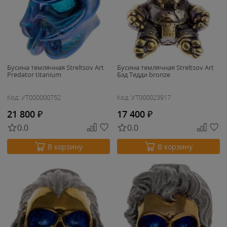
Бусина темлячная Streltsov Art
Бусина темлячная Streltsov Art
Predator titanium
Бэд Тедди bronze
Код: УТ000000752
Код: УТ000023917
21 800
₽
17 400
₽
0.0
0.0
В корзину
В корзину