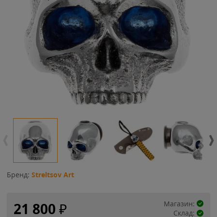
Бренд:
Streltsov Art
Магазин:
21 800
₽
Склад: