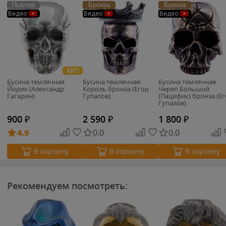
Пьютер
Бронза
Бронза
Видео
Видео
Видео
ХИТ!
Бусина темлячная
Бусина темлячная
Бусина темлячная
Йорик (Александр
Король бронза (Егор
Череп Большой
Гагарин)
Гупалов)
(Пацифик) бронза (Е
Гупалов)
900
₽
2 590
₽
1 800
₽
4.9
0.0
0.0
В корзину
В корзину
В корзину
Рекомендуем посмотреть: