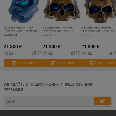
Бусина темлячная
Бусина темлячная
Бусина темлячная
Streltsov Art Predator
Streltsov Art Лаки 1
Streltsov Art Лаки 20
titanium
titanium
titanium
21 800
₽
21 800
₽
21 800
₽
0.0
0.0
0.0
В корзину
В корзину
В корзину
УЗНАВАЙТЕ О НАШИХ АКЦИЯХ И ПРЕДЛОЖЕНИЯХ
ПЕРВЫМИ!