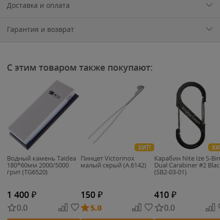
Доставка и оплата
Гарантия и возврат
С этим товаром также покупают:
ХИТ!
ХИ
Водный камень Taidea
Пинцет Victorinox
Карабин Nite Ize S-Bi
180*60мм 2000/5000
малый серый (A.6142)
Dual Carabiner #2 Blac
грит (TG6520)
(SB2-03-01)
1 400
₽
150
₽
410
₽
0.0
5.0
0.0