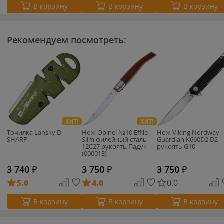
В корзину
В корзину
В корзину
Рекомендуем посмотреть:
ХИТ!
ХИТ!
Точилка Lansky D-
Нож Opinel №10 Effile
Нож Viking Nordway
SHARP
Slim филейный сталь
Guardian K660D2 D2
12C27 рукоять Падук
рукоять G10
(000013)
3 740
₽
3 750
₽
3 750
₽
5.0
4.0
0.0
В корзину
В корзину
В корзину