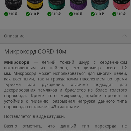
310
₽
310
₽
310
₽
310
₽
310
₽
310
₽
Описание
Микрокорд CORD 10м
Микрокорд
— лёгкий тонкий шнур с сердечником
изготовленным из нейлона, его диаметр всего 1.2
мм. Микрокорд может использоваться для многих целей,
как военными, так и гражданским населением во время
туризма или рукоделия, отлично подходит для
декорирования темляков и браслетов из более толстого
паракорда. Кроме того микрокорд крайне прочен и
устойчив к гниению, разрывная нагрузка данного типа
паракорда составляет 45 килограмм.
Поставляется в виде катушки.
Важно отметить, что данный тип паракорда не