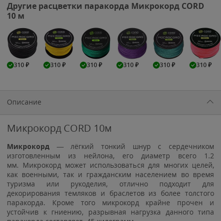
Другие расцветки паракорда Микрокорд CORD
10 м
310
₽
310
₽
310
₽
310
₽
310
₽
310
₽
Описание
Микрокорд CORD 10м
Микрокорд
— лёгкий тонкий шнур с сердечником
изготовленным из нейлона, его диаметр всего 1.2
мм. Микрокорд может использоваться для многих целей,
как военными, так и гражданским населением во время
туризма или рукоделия, отлично подходит для
декорирования темляков и браслетов из более толстого
паракорда. Кроме того микрокорд крайне прочен и
устойчив к гниению, разрывная нагрузка данного типа