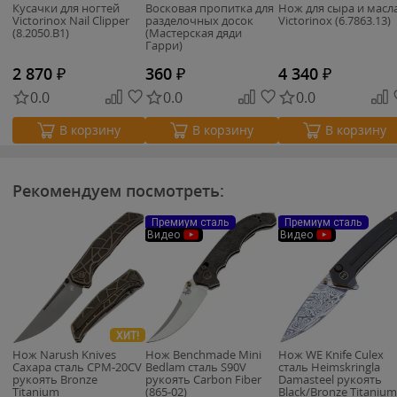
Кусачки для ногтей
Восковая пропитка для
Нож для сыра и масл
Victorinox Nail Clipper
разделочных досок
Victorinox (6.7863.13)
(8.2050.B1)
(Мастерская дяди
Гарри)
2 870
₽
360
₽
4 340
₽
0.0
0.0
0.0
В корзину
В корзину
В корзину
Рекомендуем посмотреть:
Премиум сталь
Премиум сталь
Видео
Видео
ХИТ!
Нож Narush Knives
Нож Benchmade Mini
Нож WE Knife Culex
Сахара сталь CPM-20CV
Bedlam сталь S90V
сталь Heimskringla
рукоять Bronze
рукоять Carbon Fiber
Damasteel рукоять
Titanium
(865-02)
Black/Bronze Titanium