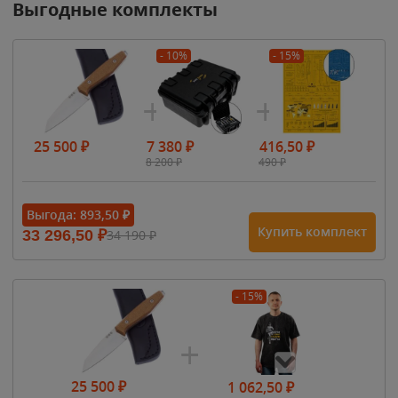
Выгодные комплекты
- 10%
- 15%
25 500
₽
7 380
₽
416,50
₽
8 200
₽
490
₽
Выгода:
893,50
₽
Купить комплект
33 296,50
₽
34 190
₽
- 15%
25 500
₽
1 062,50
₽