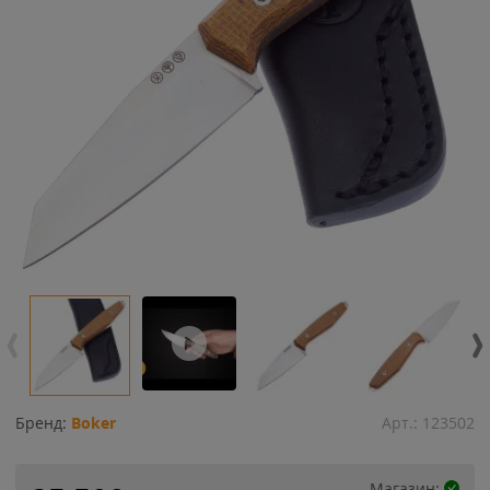
Бренд:
Boker
Арт.:
123502
Магазин: