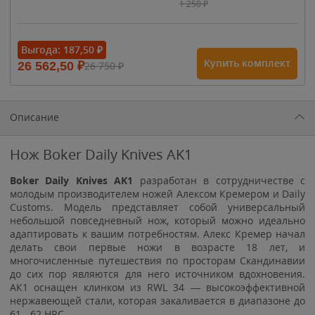
1 250
₽
- 15%
Выгода:
187,50
₽
Купить комплект
26 562,50
₽
26 750
₽
1 615
₽
1 900
₽
1 900
₽
Описание
Нож Boker Daily Knives AK1
Boker Daily Knives AK1
разработан в сотрудничестве с
молодым производителем ножей Алексом Кремером и Daily
Customs. Модель представляет собой универсальный
небольшой повседневный нож, который можно идеально
адаптировать к вашим потребностям. Алекс Кремер начал
делать свои первые ножи в возрасте 18 лет, и
многочисленные путешествия по просторам Скандинавии
до сих пор являются для него источником вдохновения.
АК1 оснащен клинком из RWL 34 — высокоэффективной
нержавеющей стали, которая закаливается в диапазоне до
61 - 62 HRC.