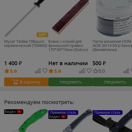
ХИТ!
Мусат Taidea 10&quot;
Бланк с кожей для
Паста алмазная НОМ
керамический (TG0843)
финишной правки
АСМ 20/14 50гр банк
170*30*10мм (Dubox)
(ВеневАлмаз)
1 400
₽
Нет в наличии
500
₽
5.0
5.0
0.0
Уведомить
Уведомить
В корзину
Рекомендуем посмотреть:
Видео
Премиум сталь
Премиум сталь
Видео