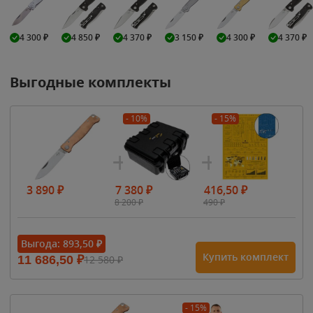
4 300
₽
4 850
₽
4 370
₽
3 150
₽
4 300
₽
4 370
₽
Выгодные комплекты
- 10%
- 15%
3 890
₽
7 380
₽
416,50
₽
8 200
₽
490
₽
Выгода:
893,50
₽
Купить комплект
11 686,50
₽
12 580
₽
- 15%