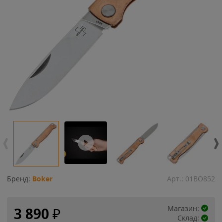
Бренд:
Boker
Арт.:
01BO852
Магазин:
3 890
₽
Склад: