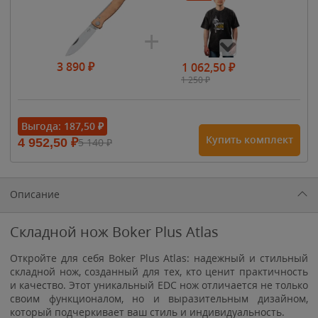
3 890
₽
1 062,50
₽
1 250
₽
- 15%
Выгода:
187,50
₽
Купить комплект
4 952,50
₽
5 140
₽
1 615
₽
1 900
₽
1 900
₽
Описание
Складной нож Boker Plus Atlas
Откройте для себя Boker Plus Atlas: надежный и стильный
складной нож, созданный для тех, кто ценит практичность
и качество. Этот уникальный EDC нож отличается не только
своим функционалом, но и выразительным дизайном,
который подчеркивает ваш стиль и индивидуальность.