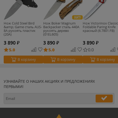
ХИТ!
Нож Cold Steel Bird
Нож Boker Magnum
Нож Victorinox Classic
&amp; Game сталь AUS-
Backpacker сталь 440A
Foldable Paring Knife
8A рукоять пластик
рукоять дерево
красный (6.7801.FB)
(20A)
(01EL605)
3 890
₽
3 890
₽
3 890
₽
5.0
5.0
0.0
В корзину
В корзину
В корзину
УЗНАВАЙТЕ О НАШИХ АКЦИЯХ И ПРЕДЛОЖЕНИЯХ
ПЕРВЫМИ!