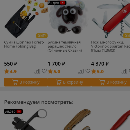
Видео
ХИТ!
ХИ
Сумка шоппер Forest-
Бусина темлячная
Нож многофункц.
Home Folding Bag
Барашек стекло
Victorinox Spartan Re
(Огненные Сказки)
91мм (1.3603)
550
₽
1 700
₽
4 370
₽
4.9
5.0
5.0
В корзину
В корзину
В корзину
Рекомендуем посмотреть:
Видео