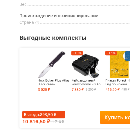
Вес
Происхождение и позиционирование
Страна
?
Выгодные комплекты
- 10%
- 15%
Нож Boker Plus Atlas
Кейс защитный
Плакат Forest-
Black сталь...
Forest-Home Fix Fo...
Гид по ножам ..
8 200
490
3 020
7 380
416,50
₽
₽
₽
₽
₽
Выгода:
893,50
₽
Купить к
10 816,50
11 710
₽
₽