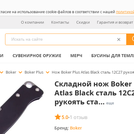
гласие на использование cookie-файлов в соответствии с нашей
политико
О компании
Контакты
Скидки
Гарантия и возврат
КИ
СУВЕНИРНОЕ ОРУЖИЕ
МЕРЧ
БУСИНЫ ДЛЯ ТЕМЛ
Boker
Boker Plus
Нож Boker Plus Atlas Black сталь 12С27 руко
Складной нож Boker 
Atlas Black сталь 12С
рукоять ста...
еще
5.0
1 отзыв
•
Бренд: 
Boker