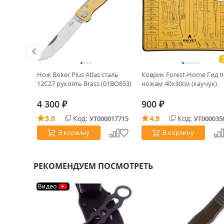
m
Нож Boker Plus Atlas сталь
Коврик Forest-Home Гид 
укоять
12С27 рукоять Brass (01BO853)
ножам 40х30см (каучук)
1)
4 300
900
₽
₽
5.0
Код:
4.9
Код:
0024097
УТ000017715
УТ000035
В корзину
В корзину
РЕКОМЕНДУЕМ ПОСМОТРЕТЬ
Видео