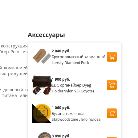
0
3 490
3 490
₽
₽
₽
Аксессуары
конструкция
2 040 руб.
rop-Point из
Брусок алмазный карманный
Lansky Diamond Pock...
ой компанией
стью режущей
1 900 руб.
EDC органайзер Dyag
 и дешевый в
HolderNylon V3 (Coyote)
 титана или
1 060 руб.
Бусина темлячная
Stabwoodstone Лего голова
3 890 руб.