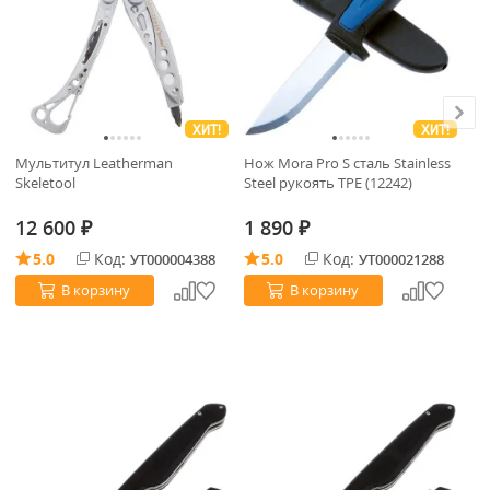
ХИТ!
ХИТ!
Мультитул Leatherman
Нож Mora Pro S сталь Stainless
Но
Skeletool
Steel рукоять TPE (12242)
Or
ру
12 600
1 890
2
₽
₽
5.0
Код:
5.0
Код:
УТ000004388
УТ000021288
В корзину
В корзину
С