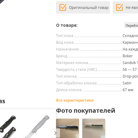
Оригинальный товар
Не яв
О товаре:
Перейт
Тип ножа
Складн
Вид ножа
Карман
Назначение
На кажд
Бренд
Boker
Материал клинка
Sandvik
Твердость стали (HRC)
56 — 57
Тип клинка
Drop-poi
Тип обработки клинка
Satin
Длина клинка
67 мм
as
Все характеристики
Фото покупателей