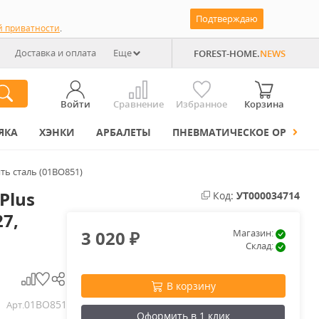
Подтверждаю
й приватности
.
Доставка и оплата
Еще
FOREST-HOME.
NEWS
Войти
Сравнение
Избранное
Корзина
ЯКА
ХЭНКИ
АРБАЛЕТЫ
ПНЕВМАТИЧЕСКОЕ ОРУЖИЕ
ять сталь (01BO851)
Plus
Код:
УТ000034714
27,
3 020
Магазин:
₽
Склад:
В корзину
01BO851
Арт.
Оформить в 1 клик