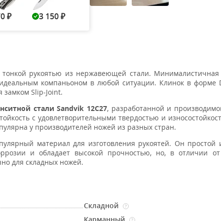
70
3 150
4 300
3 890
4 37
₽
₽
₽
₽
тонкой рукоятью из нержавеющей стали. Минималистичная 
идеальным компаньоном в любой ситуации. Клинок в форме D
замком Slip-Joint.
ситной стали Sandvik 12C27
, разработанной и производим
стойкость с удовлетворительными твердостью и износостойко
пулярна у производителей ножей из разных стран.
пулярный материал для изготовления рукоятей. Он простой
оррозии и обладает высокой прочностью, но, в отличии от
чно для складных ножей.
Складной
?
Карманный
?