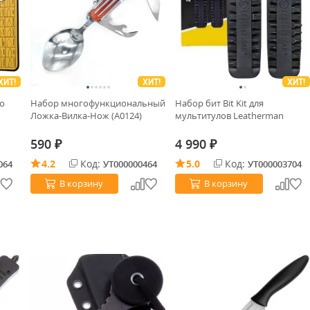
ХИТ!
ХИТ!
ХИТ!
по
Набор многофункциональный
Набор бит Bit Kit для
Ложка-Вилка-Нож (А0124)
мультитулов Leatherman
590
4 990
₽
₽
4.2
Код:
5.0
Код:
064
УТ000000464
УТ000003704
В корзину
В корзину