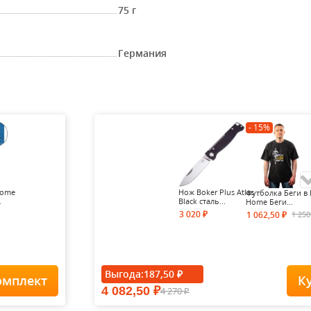
75 г
Германия
- 15%
Home
Нож Boker Plus Atlas
Футболка Беги в 
.
Black сталь...
Home Беги...
3 020
1 25
1 062,50
₽
₽
- 15%
Выгода:
187,50
₽
омплект
К
4 082,50
4 270
₽
Футболка Forest-
₽
Redes...