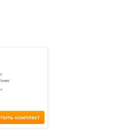
Forest-
0
₽
упить комплект
Home Staff