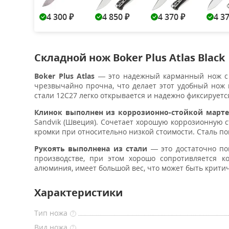
4 300
4 850
4 370
4 3
₽
₽
₽
Складной нож Boker Plus Atlas Black
Boker Plus Atlas
— это надежный карманный нож с 
чрезвычайно прочна, что делает этот удобный нож 
стали 12C27 легко открывается и надежно фиксируется 
Клинок выполнен из коррозионно-стойкой мартен
Sandvik (Швеция). Сочетает хорошую коррозионную 
кромки при относительно низкой стоимости. Сталь по
Рукоять выполнена из стали
— это достаточно по
производстве, при этом хорошо сопротивляется к
алюминия, имеет большой вес, что может быть крити
Характеристики
Тип ножа
?
Вид ножа
?