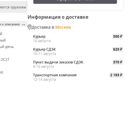
ляется оружием
Информация о доставке
→
и к описанию
Доставка в
Москва
ой
Курьер
500
₽
ный
10 августа
ый день
Курьер СДЭК
620
₽
10-11 августа
 12C27
Пункт выдачи заказов СДЭК
370
₽
9-10 августа
nt
Транспортная компания
2 193
₽
12-14 августа