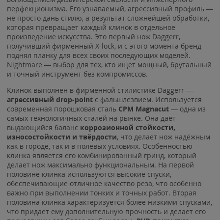
перфекционизма. Его узнаваемый, агрессивный профиль —
не просто дань стилю, а результат сложнейшей обработки,
которая превращает каждый клинок в отдельное
произведение искусства. Это первый нож Daggerr,
получивший фирменный X-lock, и с этого момента бренд
поднял планку для всех своих последующих моделей.
Nightmare — выбор для тех, кто ищет мощный, брутальный
и точный инструмент без компромиссов.
Клинок выполнен в фирменной стилистике Daggerr —
агрессивный drop-point
с фальшлезвием. Используется
современная порошковая сталь
CPM Magnacut
— одна из
самых технологичных сталей на рынке. Она даёт
выдающийся баланс
коррозионной стойкости,
износостойкости и твёрдости
, что делает нож надёжным
как в городе, так и в полевых условиях. Особенностью
клинка является его комбинированный гринд, который
делает нож максимально функциональным. На первой
половине клинка используются высокие спуски,
обеспечивающие отличное качество реза, что особенно
важно при выполнении тонких и точных работ. Вторая
половина клинка характеризуется более низкими спусками,
что придает ему дополнительную прочность и делает его