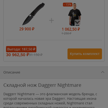
- 15%
29 900
₽
1 062,50
₽
1 250
₽
- 15%
Выгода:
187,50
₽
Купить комплект
30 962,50
₽
31 150
₽
1 615
₽
1 900
₽
1 900
₽
Описание
Складной нож Daggerr Nightmare
Daggerr Nightmare — это флагманская модель бренда, с
которой началась новая эра Daggerr. Настоящая икона
среди современных складных ножей, Nightmare стал
воплощением дизайнерской смелости и инженерного