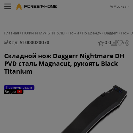
Москва
Главная
НОЖИ И МУЛЬТИТУЛЫ
Ножи
По Бренду
Daggerr
Нож Da
Код:
УТ000020070
0.0
Складной нож Daggerr Nightmare DH
PVD сталь Magnacut, рукоять Black
Titanium
Премиум сталь
Видео