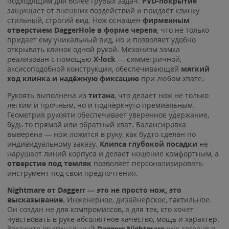
подходящим для более грубых задач.
PVD-покрытие
защищает от внешних воздействий и придаёт клинку
стильный, строгий вид. Нож оснащен
фирменным
отверстием DaggerHole в форме черепа
, что не только
придает ему уникальный вид, но и позволяет удобно
открывать клинок одной рукой. Механизм замка
реализован с помощью
X-lock
— симметричной,
аксисоподобной конструкции, обеспечивающей
мягкий
ход клинка и надёжную фиксацию
при любом хвате.
Рукоять выполнена из
титана
, что делает нож не только
лёгким и прочным, но и подчёркнуто премиальным.
Геометрия рукояти обеспечивает уверенное удержание,
будь то прямой или обратный хват. Балансировка
выверена — нож ложится в руку, как будто сделан по
индивидуальному заказу.
Клипса глубокой посадки
не
нарушает линий корпуса и делает ношение комфортным, а
отверстие под темляк
позволяет персонализировать
инструмент под свои предпочтения.
Nightmare от Daggerr — это не просто нож, это
высказывание.
Инженерное, дизайнерское, тактильное.
Он создан не для компромиссов, а для тех, кто хочет
чувствовать в руке абсолютное качество, мощь и характер.
Закажите оригинальный
Daggerr Nightmare
уже сегодня в