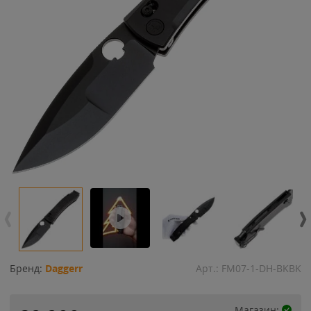
Бренд:
Daggerr
Арт.:
FM07-1-DH-BKBK
Магазин: