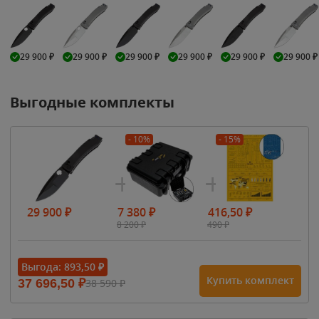
29 900
₽
29 900
₽
29 900
₽
29 900
₽
29 900
₽
29 900
₽
Выгодные комплекты
- 10%
- 15%
29 900
₽
7 380
₽
416,50
₽
8 200
₽
490
₽
Выгода:
893,50
₽
Купить комплект
37 696,50
₽
38 590
₽