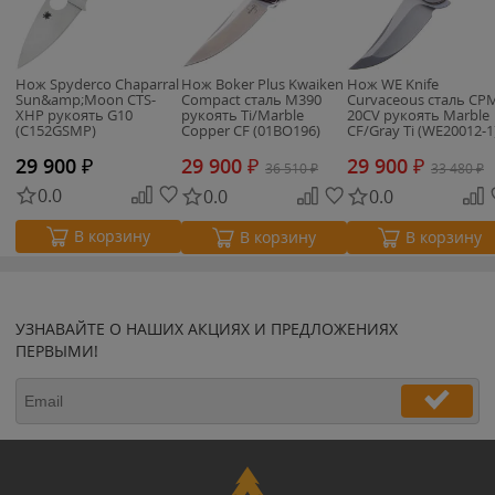
Нож Spyderco Chaparral
Нож Boker Plus Kwaiken
Нож WE Knife
Sun&amp;Moon CTS-
Compact сталь M390
Curvaceous сталь CP
XHP рукоять G10
рукоять Ti/Marble
20CV рукоять Marble
(C152GSMP)
Copper CF (01BO196)
CF/Gray Ti (WE20012-1
29 900
₽
29 900
₽
29 900
₽
36 510
₽
33 480
₽
0.0
0.0
0.0
В корзину
В корзину
В корзину
УЗНАВАЙТЕ О НАШИХ АКЦИЯХ И ПРЕДЛОЖЕНИЯХ
ПЕРВЫМИ!